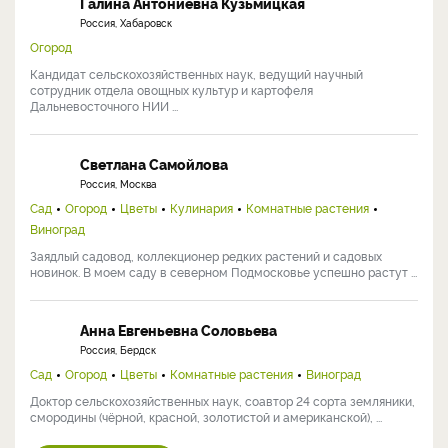
Галина Антониевна Кузьмицкая
Россия, Хабаровск
Огород
Кандидат сельскохозяйственных наук, ведущий научный
сотрудник отдела овощных культур и картофеля
Дальневосточного НИИ ...
Светлана Самойлова
Россия, Москва
Сад
Огород
Цветы
Кулинария
Комнатные растения
Виноград
Заядлый садовод, коллекционер редких растений и садовых
новинок. В моем саду в северном Подмосковье успешно растут ...
Анна Евгеньевна Соловьева
Россия, Бердск
Сад
Огород
Цветы
Комнатные растения
Виноград
Доктор сельскохозяйственных наук, соавтор 24 сорта земляники,
смородины (чёрной, красной, золотистой и американской), ...