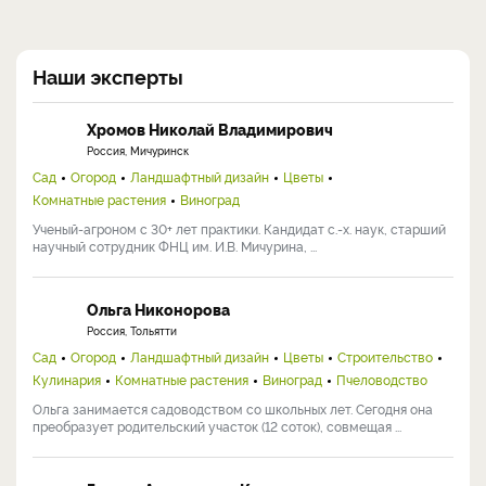
Наши эксперты
Хромов Николай Владимирович
Россия, Мичуринск
Сад
Огород
Ландшафтный дизайн
Цветы
Комнатные растения
Виноград
Ученый-агроном с 30+ лет практики. Кандидат с.-х. наук, старший
научный сотрудник ФНЦ им. И.В. Мичурина, ...
Ольга Никонорова
Россия, Тольятти
Сад
Огород
Ландшафтный дизайн
Цветы
Строительство
Кулинария
Комнатные растения
Виноград
Пчеловодство
Ольга занимается садоводством со школьных лет. Сегодня она
преобразует родительский участок (12 соток), совмещая ...