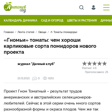
КАЛЕНДАРЬ ДАЧНИКА
САД И ОГОРОД
ЦВЕТЫ И РАСТЕНИЯ
ДАЧНЫ
Главная
Лента статей
Овощи
🍅 Томаты (помидоры)
«Гномьи» томаты: чем хороши
карликовые сорта помидоров нового
проекта
журнал "Дачный клуб"
Рейтинг:
4.6
Проголосовало:
25
13.01.2021
0
6251
Проект Гном Томатный – результат трудов
американских и австралийских селекционеров-
любителей. Сейчас в этой серии очень много сортов
разнообразной формы и окраса плодов. Чем же так