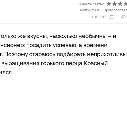
Оцените статью:
Рейтинг:
4.8
Проголосовал
11.05.2017
3
олько же вкусны, насколько необычны – и
нсионер: посадить успеваю, а времени
ет. Поэтому стараюсь подбирать неприхотлив
 выращивания горького перца Красный
ился.