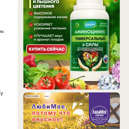
ы.
а
ку
РЕКЛАМА