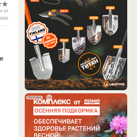
о:
10
2631
ые
РЕКЛАМА