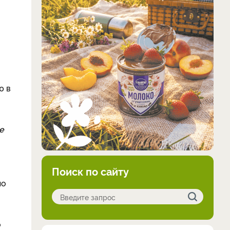
ю в
е
Поиск по сайту
ло
о