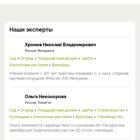
Наши эксперты
Хромов Николай Владимирович
Россия, Мичуринск
Сад
Огород
Ландшафтный дизайн
Цветы
Комнатные растения
Виноград
Ученый-агроном с 30+ лет практики. Кандидат с.-х. наук, старший
научный сотрудник ФНЦ им. И.В. Мичурина, ...
Ольга Никонорова
Россия, Тольятти
Сад
Огород
Ландшафтный дизайн
Цветы
Строительство
Кулинария
Комнатные растения
Виноград
Пчеловодство
Ольга занимается садоводством со школьных лет. Сегодня она
преобразует родительский участок (12 соток), совмещая ...