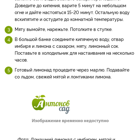
Приготовление:
С лимона снимите цедру и отожмите сок. Имбирь
очистите от кожицы и нарежьте тонкими пластинами.
Цедру лимона и имбирь положите в кастрюльку,
залейте 0,5 л воды, всыпьте сахар, перемешайте.
Доведите до кипения, варите 5 минут на небольшом
огне и дайте настояться 15-20 минут. Остальную воду
вскипятите и остудите до комнатной температуры.
Мяту вымойте, нарежьте. Потолките в ступке.
В большой банке соедините кипяченую воду, отвар
имбиря и лимона с сахаром, мяту, лимонный сок.
Поставьте в холодильник для настаивания на несколько
часов.
Готовый лимонад процедите через марлю. Подавайте
со льдом, свежей мятой и ломтиками лимона.