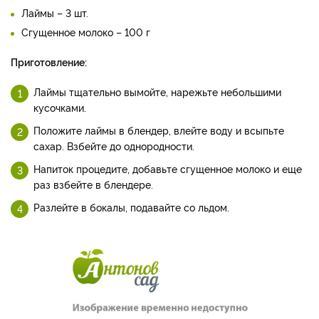
Бразильский лимонад
Время приготовления:
10 минут
Объем:
4 порции
Продукты:
Вода негазированная – 800 мл
Сахар – 100 г
Лаймы – 3 шт.
Сгущенное молоко – 100 г
Приготовление:
Лаймы тщательно вымойте, нарежьте небольшими
кусочками.