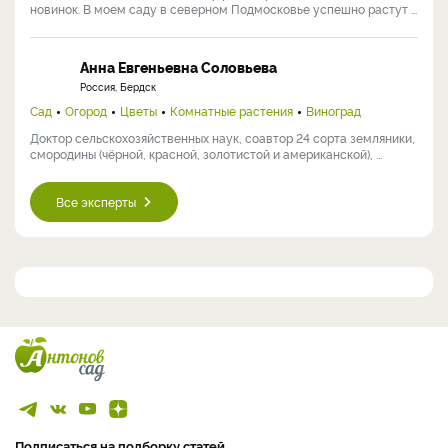
Галина Антониевна Кузьмицкая
Россия, Хабаровск
Огород
Кандидат сельскохозяйственных наук, ведущий научный
сотрудник отдела овощных культур и картофеля
Дальневосточного НИИ ...
Светлана Самойлова
Россия, Москва
Сад
Огород
Цветы
Кулинария
Комнатные растения
Виноград
Заядлый садовод, коллекционер редких растений и садовых
новинок. В моем саду в северном Подмосковье успешно растут ...
Анна Евгеньевна Соловьева
Россия, Бердск
Сад
Огород
Цветы
Комнатные растения
Виноград
Доктор сельскохозяйственных наук, соавтор 24 сорта земляники,
смородины (чёрной, красной, золотистой и американской), ...