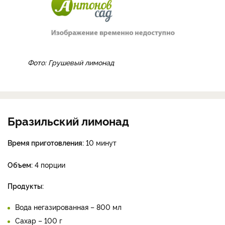
ломтики.
В кастрюле вскипятите воду, добавьте сахар, мешайте
до растворения. Положите груши, варите до их
мягкости. Имбирь очистите, нарежьте ломтиками,
положите к грушам, варите 5 минут. Снимите с огня,
положите мяту и остудите.
Из лимонов выжмите сок, влейте в грушевый отвар,
размешайте. Добавьте газированную воду. Готовый
лимонад разлейте по бокалам.
Фото: Грушевый лимонад