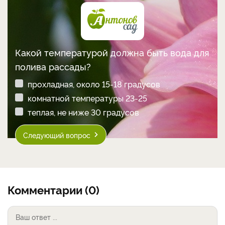
напитки
новый год
Рецепты
Пройдите тест! Узнайте, насколько вы
хороший садовод!
5 вопросов от экспертов проекта «Антонов сад»!
1 вопрос из 5
Какой температурой должна быть вода для
полива рассады?
прохладная, около 15-18 градусов