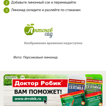
Приготовление:
Персики нарежьте крупными кусочками. Положите в
кастрюлю, влейте 800 мл воды и добавьте сахар.
Доведите до кипения, варите 3 минуты. Остудите и
взбейте блендером до однородности.
Добавьте лимонный сок и перемешайте.
Лимонад охладите и разлейте по стаканам.
Фото: Персиковый лимонад