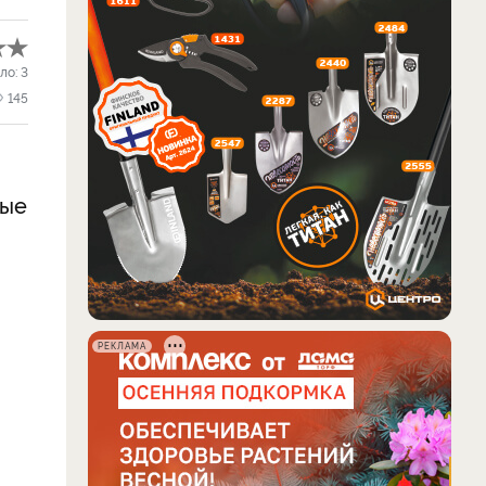
ло:
3
145
ные
РЕКЛАМА