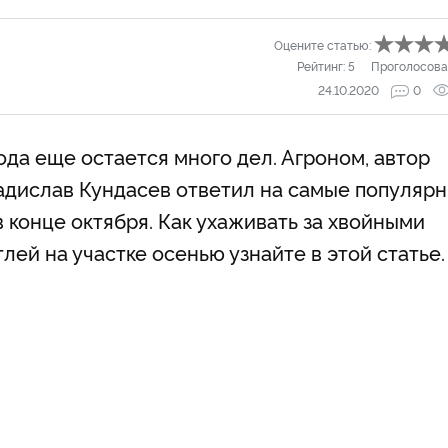
Оцените статью:
Рейтинг:
5
Проголосова
24.10.2020
0
ода еще остается много дел. Агроном, автор
адислав Кундасев ответил на самые популяр
в конце октября. Как ухаживать за хвойными
тлей на участке осенью узнайте в этой статье.