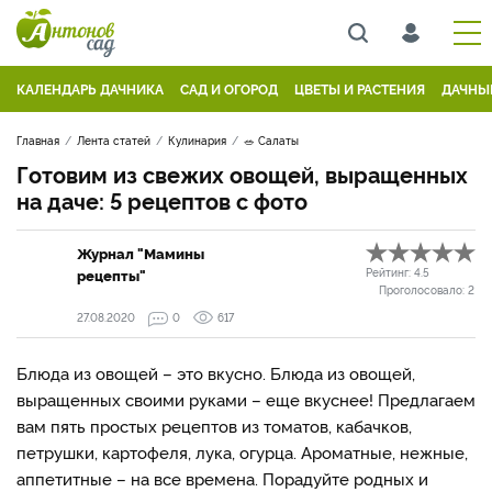
КАЛЕНДАРЬ ДАЧНИКА
САД И ОГОРОД
ЦВЕТЫ И РАСТЕНИЯ
ДАЧНЫ
Главная
Лента статей
Кулинария
🥗 Салаты
Готовим из свежих овощей, выращенных
на даче: 5 рецептов с фото
Журнал "Мамины
рецепты"
Рейтинг:
4.5
Проголосовало:
2
27.08.2020
0
617
Блюда из овощей – это вкусно. Блюда из овощей,
выращенных своими руками – еще вкуснее! Предлагаем
вам пять простых рецептов из томатов, кабачков,
петрушки, картофеля, лука, огурца. Ароматные, нежные,
аппетитные – на все времена. Порадуйте родных и