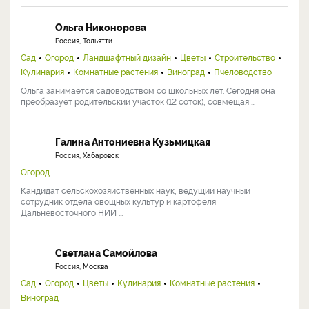
Ольга Никонорова
Россия, Тольятти
Сад
Огород
Ландшафтный дизайн
Цветы
Строительство
Кулинария
Комнатные растения
Виноград
Пчеловодство
Ольга занимается садоводством со школьных лет. Сегодня она
преобразует родительский участок (12 соток), совмещая ...
Галина Антониевна Кузьмицкая
Россия, Хабаровск
Огород
Кандидат сельскохозяйственных наук, ведущий научный
сотрудник отдела овощных культур и картофеля
Дальневосточного НИИ ...
Светлана Самойлова
Россия, Москва
Сад
Огород
Цветы
Кулинария
Комнатные растения
Виноград