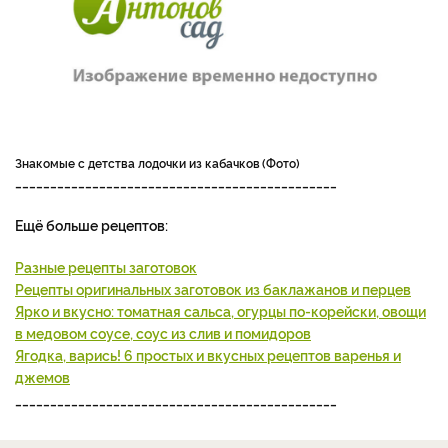
Знакомые с детства лодочки из кабачков
Фото
______________________________________________
Ещё больше рецептов:
Разные рецепты заготовок
Рецепты оригинальных заготовок из баклажанов и перцев
Ярко и вкусно: томатная сальса, огурцы по-корейски, овощи
в медовом соусе, соус из слив и помидоров
Ягодка, варись! 6 простых и вкусных рецептов варенья и
джемов
______________________________________________