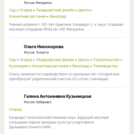
Россия, Мичуринск
Сад
Огород
Ландшафтный дизайн
Цветы
Комнатные растения
Виноград
Ученый-агроном с 30+ лет практики. Кандидат с.-х. наук, старший
научный сотрудник ФНЦ им. И.В. Мичурина, ...
Ольга Никонорова
Россия, Тольятти
Сад
Огород
Ландшафтный дизайн
Цветы
Строительство
Кулинария
Комнатные растения
Виноград
Пчеловодство
Ольга занимается садоводством со школьных лет. Сегодня она
преобразует родительский участок (12 соток), совмещая ...
Галина Антониевна Кузьмицкая
Россия, Хабаровск
Огород
Кандидат сельскохозяйственных наук, ведущий научный
сотрудник отдела овощных культур и картофеля
Дальневосточного НИИ ...