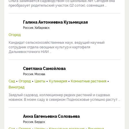
Ольга занимается садоводством со школьных лет. Сегодня она
преобразует родительский участок (12 соток), совмещая ...
Галина Антониевна Кузьмицкая
Россия, Хабаровск
Огород
Кандидат сельскохозяйственных наук, ведущий научный
сотрудник отдела овощных культур и картофеля
Дальневосточного НИИ ...
Светлана Самойлова
Россия, Москва
Сад
Огород
Цветы
Кулинария
Комнатные растения
Виноград
Заядлый садовод, коллекционер редких растений и садовых
новинок. В моем саду в северном Подмосковье успешно растут ...
Анна Евгеньевна Соловьева
Россия, Бердск
Сад
Огород
Цветы
Комнатные растения
Виноград