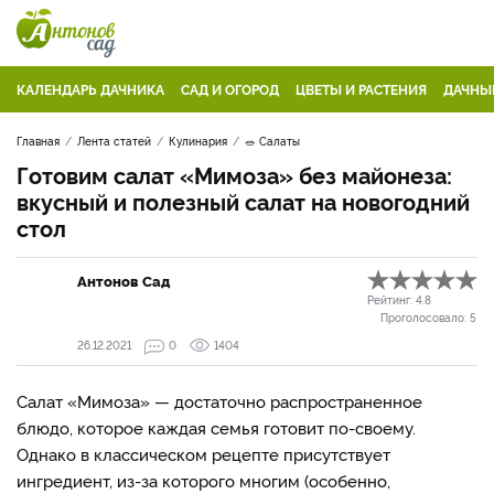
КАЛЕНДАРЬ ДАЧНИКА
САД И ОГОРОД
ЦВЕТЫ И РАСТЕНИЯ
ДАЧНЫ
Главная
Лента статей
Кулинария
🥗 Салаты
Готовим салат «Мимоза» без майонеза:
вкусный и полезный салат на новогодний
стол
Антонов Сад
Рейтинг:
4.8
Проголосовало:
5
26.12.2021
0
1404
Салат «Мимоза» — достаточно распространенное
блюдо, которое каждая семья готовит по-своему.
Однако в классическом рецепте присутствует
ингредиент, из-за которого многим (особенно,