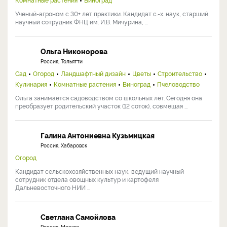
Ученый-агроном с 30+ лет практики. Кандидат с.-х. наук, старший
научный сотрудник ФНЦ им. И.В. Мичурина, ...
Ольга Никонорова
Россия, Тольятти
Сад
Огород
Ландшафтный дизайн
Цветы
Строительство
Кулинария
Комнатные растения
Виноград
Пчеловодство
Ольга занимается садоводством со школьных лет. Сегодня она
преобразует родительский участок (12 соток), совмещая ...
Галина Антониевна Кузьмицкая
Россия, Хабаровск
Огород
Кандидат сельскохозяйственных наук, ведущий научный
сотрудник отдела овощных культур и картофеля
Дальневосточного НИИ ...
Светлана Самойлова
Россия, Москва