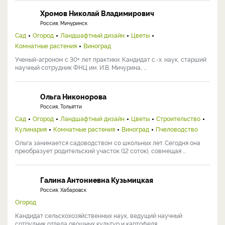
Наши эксперты
Хромов Николай Владимирович
Россия, Мичуринск
Сад
Огород
Ландшафтный дизайн
Цветы
Комнатные растения
Виноград
Ученый-агроном с 30+ лет практики. Кандидат с.-х. наук, старший
научный сотрудник ФНЦ им. И.В. Мичурина, ...
Ольга Никонорова
Россия, Тольятти
Сад
Огород
Ландшафтный дизайн
Цветы
Строительство
Кулинария
Комнатные растения
Виноград
Пчеловодство
Ольга занимается садоводством со школьных лет. Сегодня она
преобразует родительский участок (12 соток), совмещая ...