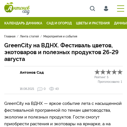
КАЛЕНДАРЬ ДАЧНИКА
САД И ОГОРОД
ЦВЕТЫ И РАСТЕНИЯ
ДАЧНЫ
Главная
Лента статей
Мероприятия и события
GreenCity на ВДНХ. Фестиваль цветов,
экотоваров и полезных продуктов 26-29
августа
Антонов Сад
Рейтинг:
5
Проголосовало:
1
16.08.2021
0
43
GreenСity на ВДНХ — яркое событие лета с насыщенной
фестивальной программой по темам цветоводства,
экологии и полезных продуктов. Гости смогут
приобрести растения и экотовары на ярмарке, а на