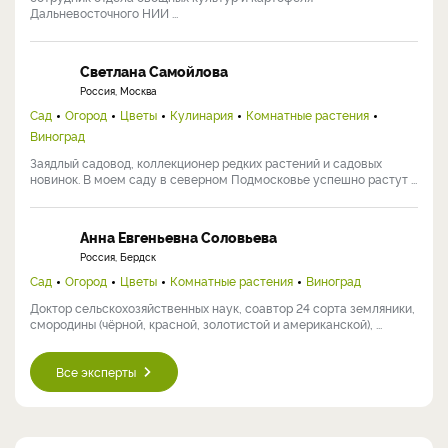
Галина Антониевна Кузьмицкая
Россия, Хабаровск
Огород
Кандидат сельскохозяйственных наук, ведущий научный
сотрудник отдела овощных культур и картофеля
Дальневосточного НИИ ...
Светлана Самойлова
Россия, Москва
Сад
Огород
Цветы
Кулинария
Комнатные растения
Виноград
Заядлый садовод, коллекционер редких растений и садовых
новинок. В моем саду в северном Подмосковье успешно растут ...
Анна Евгеньевна Соловьева
Россия, Бердск
Сад
Огород
Цветы
Комнатные растения
Виноград
Доктор сельскохозяйственных наук, соавтор 24 сорта земляники,