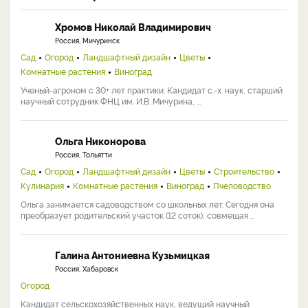
Хромов Николай Владимирович
Россия, Мичуринск
Сад
Огород
Ландшафтный дизайн
Цветы
Комнатные растения
Виноград
Ученый-агроном с 30+ лет практики. Кандидат с.-х. наук, старший
научный сотрудник ФНЦ им. И.В. Мичурина, ...
Ольга Никонорова
Россия, Тольятти
Сад
Огород
Ландшафтный дизайн
Цветы
Строительство
Кулинария
Комнатные растения
Виноград
Пчеловодство
Ольга занимается садоводством со школьных лет. Сегодня она
преобразует родительский участок (12 соток), совмещая ...
Галина Антониевна Кузьмицкая
Россия, Хабаровск
Огород
Кандидат сельскохозяйственных наук, ведущий научный