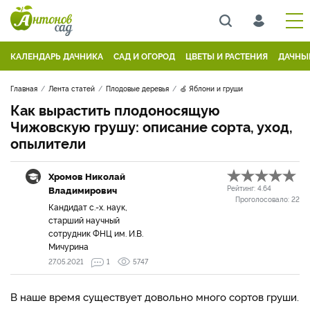
КАЛЕНДАРЬ ДАЧНИКА
САД И ОГОРОД
ЦВЕТЫ И РАСТЕНИЯ
ДАЧНЫ
Главная
Лента статей
Плодовые деревья
🍏 Яблони и груши
Как вырастить плодоносящую
Чижовскую грушу: описание сорта, уход,
опылители
Хромов Николай
Владимирович
Рейтинг:
4.64
Проголосовало:
22
Кандидат с.-х. наук,
старший научный
сотрудник ФНЦ им. И.В.
Мичурина
27.05.2021
1
5747
В наше время существует довольно много сортов груши.