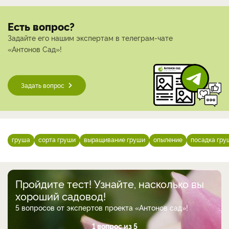
Есть вопрос?
Задайте его нашим экспертам в телеграм-чате
«Антонов Сад»!
Задать вопрос
груша
сорта груши
выращивание груши
опыление
посадка гру
Пройдите тест! Узнайте, насколько вы
хороший садовод!
5 вопросов от экспертов проекта «Антонов сад»!
1 вопрос из 5