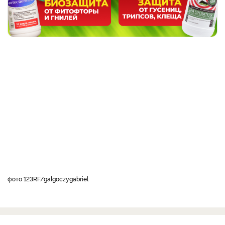
фото 123RF/galgoczygabriel