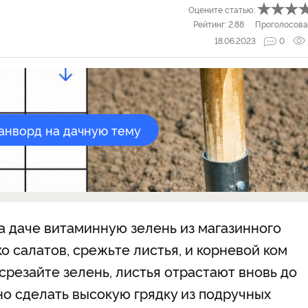
Оцените статью:
Рейтинг:
2.88
Проголосова
18.06.2023
0
канворд на дачную тему
а даче витаминную зелень из магазинного
ко салатов, срежьте листья, и корневой ком
 срезайте зелень, листья отрастают вновь до
но сделать высокую грядку из подручных