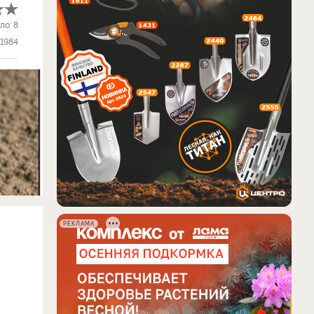
ло:
8
1984
РЕКЛАМА