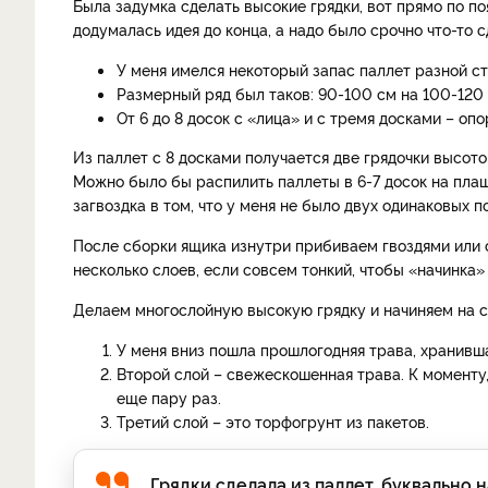
Была задумка сделать высокие грядки, вот прямо по по
додумалась идея до конца, а надо было срочно что-то с
У меня имелся некоторый запас паллет разной ст
Размерный ряд был таков: 90-100 см на 100-120 
От 6 до 8 досок с «лица» и с тремя досками – опо
Из паллет с 8 досками получается две грядочки высотой 
Можно было бы распилить паллеты в 6-7 досок на плашк
загвоздка в том, что у меня не было двух одинаковых п
После сборки ящика изнутри прибиваем гвоздями или 
несколько слоев, если совсем тонкий, чтобы «начинка»
Делаем многослойную высокую грядку и начиняем на с
У меня вниз пошла прошлогодняя трава, хранивша
Второй слой – свежескошенная трава. К моменту, 
еще пару раз.
Третий слой – это торфогрунт из пакетов.
Грядки сделала из паллет, буквально 