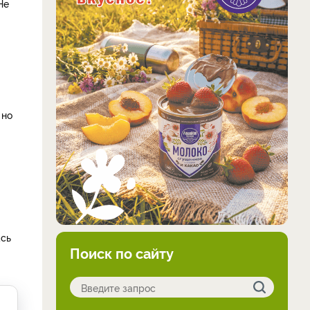
Не
 но
ась
Поиск по сайту