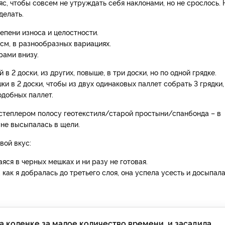
яс, чтобы совсем не утруждать себя наклонами, но не срослось. 
делать.
епени износа и целостности.
см, в разнообразных вариациях.
рами внизу.
в 2 доски, из других, повыше, в три доски, но по одной грядке.
и в 2 доски, чтобы из двух одинаковых паллет собрать 3 грядки,
одобных паллет.
степлером полосу геотекстиля/старой простыни/спанбонда – в
 не высыпалась в щели.
вой вкус:
яся в черных мешках и ни разу не готовая.
как я добралась до третьего слоя, она успела усесть и досыпал
на коленке за малое количество времени, и засадила