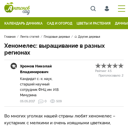
КАЛЕНДАРЬ ДАЧНИКА
САД И ОГОРОД
ЦВЕТЫ И РАСТЕНИЯ
ДАЧНЫ
Главная
Лента статей
Плодовые деревья
🌰 Другие деревья
Хеномелес: выращивание в разных
регионах
Хромов Николай
Владимирович
Рейтинг:
4.5
Проголосовало:
2
Кандидат с.-х. наук,
старший научный
сотрудник ФНЦ им. И.В.
Мичурина
05.05.2017
0
509
Во многих уголках нашей страны любят хеномелес –
кустарник с мелкими и очень изящными цветками,