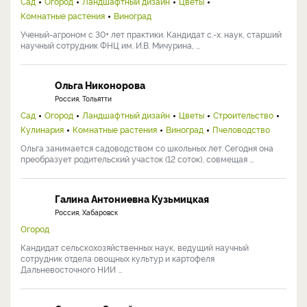
Сад
Огород
Ландшафтный дизайн
Цветы
Комнатные растения
Виноград
Ученый-агроном с 30+ лет практики. Кандидат с.-х. наук, старший
научный сотрудник ФНЦ им. И.В. Мичурина, ...
Ольга Никонорова
Россия, Тольятти
Сад
Огород
Ландшафтный дизайн
Цветы
Строительство
Кулинария
Комнатные растения
Виноград
Пчеловодство
Ольга занимается садоводством со школьных лет. Сегодня она
преобразует родительский участок (12 соток), совмещая ...
Галина Антониевна Кузьмицкая
Россия, Хабаровск
Огород
Кандидат сельскохозяйственных наук, ведущий научный
сотрудник отдела овощных культур и картофеля
Дальневосточного НИИ ...