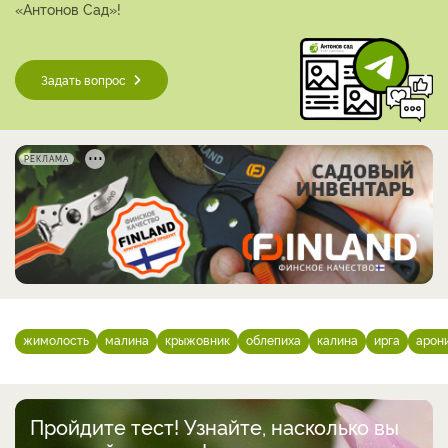
«Антонов Сад»!
Задать вопрос
РЕКЛАМА
жимолость
малина
крыжовник
облепиха
калина
ирга
арон
Пройдите тест! Узнайте, насколько вы