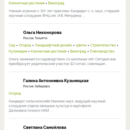
Комнатные растения
Виноград
Ученый-агроном с 30+ лет практики. Кандидат с.-х. наук, старший
научный сотрудник ФНЦ им. И.В. Мичурина, ...
Ольга Никонорова
Россия, Тольятти
Сад
Огород
Ландшафтный дизайн
Цветы
Строительство
Кулинария
Комнатные растения
Виноград
Пчеловодство
Ольга занимается садоводством со школьных лет. Сегодня она
преобразует родительский участок (12 соток), совмещая ...
Галина Антониевна Кузьмицкая
Россия, Хабаровск
Огород
Кандидат сельскохозяйственных наук, ведущий научный
сотрудник отдела овощных культур и картофеля
Дальневосточного НИИ ...
Светлана Самойлова