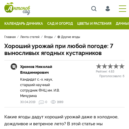
КАЛЕНДАРЬ ДАЧНИКА
САД И ОГОРОД
ЦВЕТЫ И РАСТЕНИЯ
ДАЧНЫ
Главная
Лента статей
Ягоды
🔴 Другие ягоды
Хороший урожай при любой погоде: 7
выносливых ягодных кустарников
Хромов Николай
Владимирович
Рейтинг:
4.83
Проголосовало:
6
Кандидат с.-х. наук,
старший научный
сотрудник ФНЦ им. И.В.
Мичурина
30.04.2019
0
1689
Какие ягоды дадут хороший урожай даже в холодное,
дождливое и ветреное лето? В этой статье мы