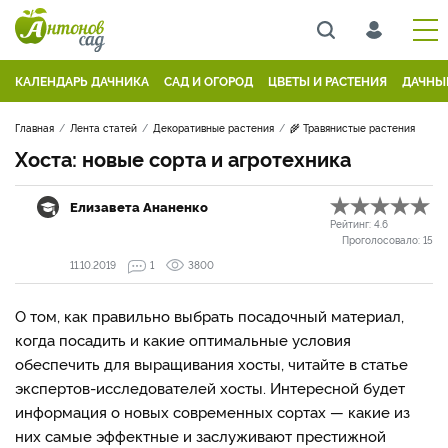
КАЛЕНДАРЬ ДАЧНИКА
САД И ОГОРОД
ЦВЕТЫ И РАСТЕНИЯ
ДАЧНЫ
Главная
Лента статей
Декоративные растения
🌾 Травянистые растения
Хоста: новые сорта и агротехника
Елизавета Ананенко
Рейтинг:
4.6
Проголосовало:
15
11.10.2019
1
3800
О том, как правильно выбрать посадочный материал,
когда посадить и какие оптимальные условия
обеспечить для выращивания хосты, читайте в статье
экспертов-исследователей хосты. Интересной будет
информация о новых современных сортах — какие из
них самые эффектные и заслуживают престижной