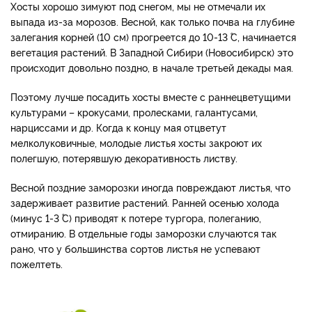
Хосты хорошо зимуют под снегом, мы не отмечали их
выпада из-за морозов. Весной, как только почва на глубине
залегания корней (10 см) прогреется до 10-13 ˚C, начинается
вегетация растений. В Западной Сибири (Новосибирск) это
происходит довольно поздно, в начале третьей декады мая.
Поэтому лучше посадить хосты вместе с раннецветущими
культурами – крокусами, пролесками, галантусами,
нарциссами и др. Когда к концу мая отцветут
мелколуковичные, молодые листья хосты закроют их
полегшую, потерявшую декоративность листву.
Весной поздние заморозки иногда повреждают листья, что
задерживает развитие растений. Ранней осенью холода
(минус 1-3 ˚C) приводят к потере тургора, полеганию,
отмиранию. В отдельные годы заморозки случаются так
рано, что у большинства сортов листья не успевают
пожелтеть.