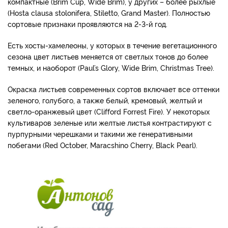
компактные (Brim Cup, Wide Brim), у других – более рыхлые
(Hosta clausa stolonifera, Stiletto, Grand Master). Полностью
сортовые признаки проявляются на 2-3-й год.
Есть хосты-хамелеоны, у которых в течение вегетационного
сезона цвет листьев меняется от светлых тонов до более
темных, и наоборот (Paul’s Glory, Wide Brim, Christmas Tree).
Окраска листьев современных сортов включает все оттенки
зеленого, голубого, а также белый, кремовый, желтый и
светло-оранжевый цвет (Clifford Forrest Fire). У некоторых
культиваров зеленые или желтые листья контрастируют с
пурпурными черешками и такими же генеративными
побегами (Red October, Maracshino Cherry, Black Pearl).