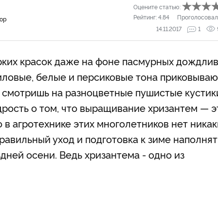
Оцените статью:
Рейтинг:
4.84
Проголосовал
тор
14.11.2017
1
рких красок даже на фоне пасмурных дождли
лиловые, белые и персиковые тона приковываю
а смотришь на разноцветные пушистые кустик
рость о том, что выращивание хризантем — э
о в агротехнике этих многолетников нет никак
равильный уход и подготовка к зиме наполнят
ней осени. Ведь хризантема - одно из