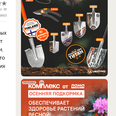
о:
38
9663
вых
т
и,
то
их
РЕКЛАМА