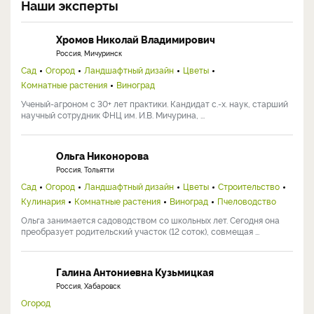
Наши эксперты
Хромов Николай Владимирович
Россия, Мичуринск
Сад
Огород
Ландшафтный дизайн
Цветы
Комнатные растения
Виноград
Ученый-агроном с 30+ лет практики. Кандидат с.-х. наук, старший
научный сотрудник ФНЦ им. И.В. Мичурина, ...
Ольга Никонорова
Россия, Тольятти
Сад
Огород
Ландшафтный дизайн
Цветы
Строительство
Кулинария
Комнатные растения
Виноград
Пчеловодство
Ольга занимается садоводством со школьных лет. Сегодня она
преобразует родительский участок (12 соток), совмещая ...
Галина Антониевна Кузьмицкая
Россия, Хабаровск
Огород