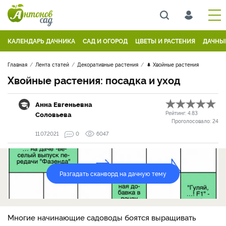
КАЛЕНДАРЬ ДАЧНИКА
САД И ОГОРОД
ЦВЕТЫ И РАСТЕНИЯ
ДАЧНЫ
Главная
Лента статей
Декоративные растения
🌲 Хвойные растения
Хвойные растения: посадка и уход
Анна Евгеньевна
Соловьева
Рейтинг:
4.83
Проголосовало:
24
11.07.2021
0
6047
Разгадать сканворд на дачную тему
Многие начинающие садоводы боятся выращивать