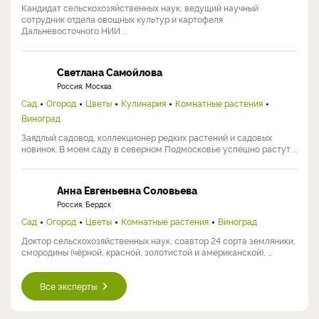
Кандидат сельскохозяйственных наук, ведущий научный
сотрудник отдела овощных культур и картофеля
Дальневосточного НИИ ...
Светлана Самойлова
Россия, Москва
Сад
Огород
Цветы
Кулинария
Комнатные растения
Виноград
Заядлый садовод, коллекционер редких растений и садовых
новинок. В моем саду в северном Подмосковье успешно растут ...
Анна Евгеньевна Соловьева
Россия, Бердск
Сад
Огород
Цветы
Комнатные растения
Виноград
Доктор сельскохозяйственных наук, соавтор 24 сорта земляники,
смородины (чёрной, красной, золотистой и американской), ...
Все эксперты