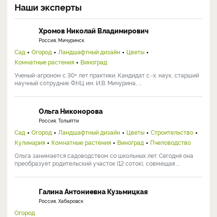
Наши эксперты
Хромов Николай Владимирович
Россия, Мичуринск
Сад
Огород
Ландшафтный дизайн
Цветы
Комнатные растения
Виноград
Ученый-агроном с 30+ лет практики. Кандидат с.-х. наук, старший
научный сотрудник ФНЦ им. И.В. Мичурина, ...
Ольга Никонорова
Россия, Тольятти
Сад
Огород
Ландшафтный дизайн
Цветы
Строительство
Кулинария
Комнатные растения
Виноград
Пчеловодство
Ольга занимается садоводством со школьных лет. Сегодня она
преобразует родительский участок (12 соток), совмещая ...
Галина Антониевна Кузьмицкая
Россия, Хабаровск
Огород