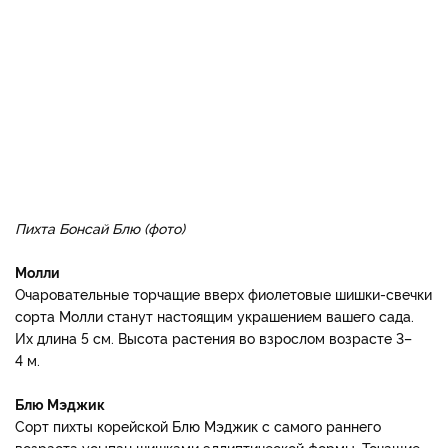
Пихта Бонсай Блю (фото)
Молли
Очаровательные торчащие вверх фиолетовые шишки-свечки
сорта Молли станут настоящим украшением вашего сада.
Их длина 5 см. Высота растения во взрослом возрасте 3–
4 м.
Блю Мэджик
Сорт пихты корейской Блю Мэджик с самого раннего
возраста усыпан шишками эллиптической формы. Точащие