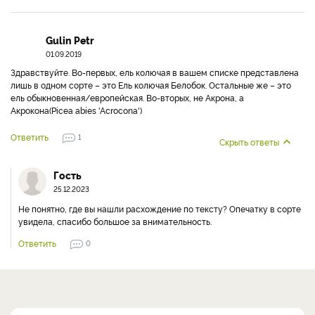
Gulin Petr
01.09.2019
Здравствуйте. Во-первых, ель колючая в вашем списке представлена
лишь в одном сорте – это Ель колючая Белобок. Остальные же – это
ель обыкновенная/европейская. Во-вторых, не Акрона, а
Акрокона(Picea abies 'Acrocona')
Ответить
1
Скрыть ответы
Гость
25.12.2023
Не понятно, где вы нашли расхождение по тексту? Опечатку в сорте
увидела, спасибо большое за внимательность.
Ответить
0