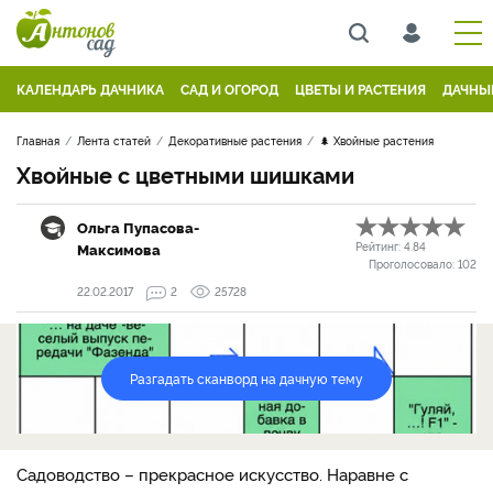
КАЛЕНДАРЬ ДАЧНИКА
САД И ОГОРОД
ЦВЕТЫ И РАСТЕНИЯ
ДАЧНЫ
Главная
Лента статей
Декоративные растения
🌲 Хвойные растения
Хвойные с цветными шишками
Ольга Пупасова-
Максимова
Рейтинг:
4.84
Проголосовало:
102
22.02.2017
2
25728
Разгадать сканворд на дачную тему
Садоводство – прекрасное искусство. Наравне с