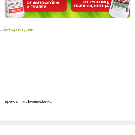
фото 123RF/ivonnewierink