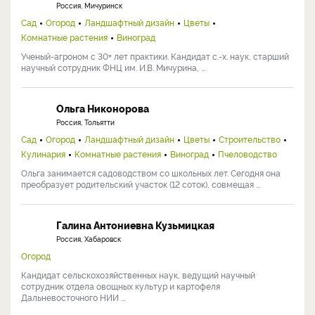
Россия, Мичуринск
Сад
Огород
Ландшафтный дизайн
Цветы
Комнатные растения
Виноград
Ученый-агроном с 30+ лет практики. Кандидат с.-х. наук, старший
научный сотрудник ФНЦ им. И.В. Мичурина, ...
Ольга Никонорова
Россия, Тольятти
Сад
Огород
Ландшафтный дизайн
Цветы
Строительство
Кулинария
Комнатные растения
Виноград
Пчеловодство
Ольга занимается садоводством со школьных лет. Сегодня она
преобразует родительский участок (12 соток), совмещая ...
Галина Антониевна Кузьмицкая
Россия, Хабаровск
Огород
Кандидат сельскохозяйственных наук, ведущий научный
сотрудник отдела овощных культур и картофеля
Дальневосточного НИИ ...