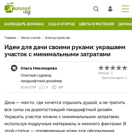
КАЛЕНДАРЬ ДАЧНИКА
САД И ОГОРОД
ЦВЕТЫ И РАСТЕНИЯ
ДАЧНЫ
Главная
Лента статей
Благоустройство
Идеи для дачи своими руками: украшаем
участок с минимальными затратами
Ольга Никонорова
Рейтинг:
5
Опытный садовод,
Проголосовало:
1
ландшафтный дизайнер
18.04.2025
0
387
Дача — место, где хочется отдыхать душой, а не тратить
все силы на дорогостоящий ландшафтный дизайн.
Украсить участок можно с минимальными затратами,
используя подручные материалы и немного фантазии. В
этой статье — проверенные идеи для оформления