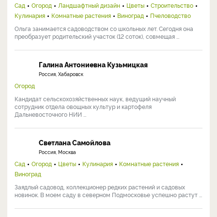
Сад
Огород
Ландшафтный дизайн
Цветы
Строительство
Кулинария
Комнатные растения
Виноград
Пчеловодство
Ольга занимается садоводством со школьных лет. Сегодня она
преобразует родительский участок (12 соток), совмещая ...
Галина Антониевна Кузьмицкая
Россия, Хабаровск
Огород
Кандидат сельскохозяйственных наук, ведущий научный
сотрудник отдела овощных культур и картофеля
Дальневосточного НИИ ...
Светлана Самойлова
Россия, Москва
Сад
Огород
Цветы
Кулинария
Комнатные растения
Виноград
Заядлый садовод, коллекционер редких растений и садовых
новинок. В моем саду в северном Подмосковье успешно растут ...