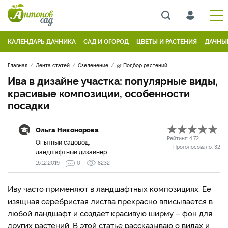
КАЛЕНДАРЬ ДАЧНИКА
САД И ОГОРОД
ЦВЕТЫ И РАСТЕНИЯ
ДАЧНЫ
Главная
Лента статей
Озеленение
🌿 Подбор растений
Ива в дизайне участка: популярные виды,
красивые композиции, особенности
посадки
Ольга Никонорова
Рейтинг:
4.72
Опытный садовод,
Проголосовало:
32
ландшафтный дизайнер
16.12.2019
0
8232
Иву часто применяют в ландшафтных композициях. Ее
изящная серебристая листва прекрасно вписывается в
любой ландшафт и создает красивую ширму – фон для
других растений. В этой статье рассказываю о видах и