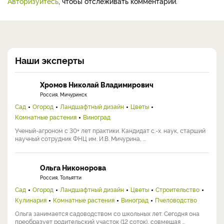
Авторизуйтесь
, чтобы отслеживать комментарии.
Наши эксперты
Хромов Николай Владимирович
Россия, Мичуринск
Сад
Огород
Ландшафтный дизайн
Цветы
Комнатные растения
Виноград
Ученый-агроном с 30+ лет практики. Кандидат с.-х. наук, старший
научный сотрудник ФНЦ им. И.В. Мичурина, ...
Ольга Никонорова
Россия, Тольятти
Сад
Огород
Ландшафтный дизайн
Цветы
Строительство
Кулинария
Комнатные растения
Виноград
Пчеловодство
Ольга занимается садоводством со школьных лет. Сегодня она
преобразует родительский участок (12 соток), совмещая ...