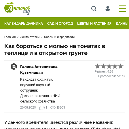
КАЛЕНДАРЬ ДАЧНИКА
САД И ОГОРОД
ЦВЕТЫ И РАСТЕНИЯ
ДАЧНЫ
Главная
Лента статей
Болезни и вредители
Как бороться с молью на томатах в
теплице и в открытом грунте
Галина Антониевна
Кузьмицкая
Рейтинг:
4.85
Проголосовало:
73
Кандидат с.-х. наук,
ведущий научный
сотрудник
Дальневосточного НИИ
сельского хозяйства
26.08.2020
1
18303
У данного вредителя имеются различные названия:
южноамериканская моль, тута абсолюта (Tuta absoluta),