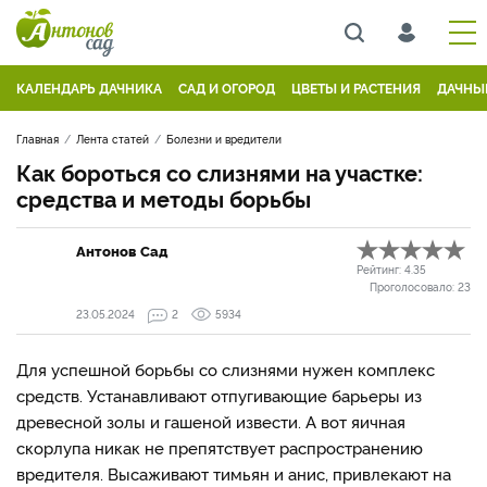
КАЛЕНДАРЬ ДАЧНИКА
САД И ОГОРОД
ЦВЕТЫ И РАСТЕНИЯ
ДАЧНЫ
Главная
Лента статей
Болезни и вредители
Как бороться со слизнями на участке:
средства и методы борьбы
Антонов Сад
Рейтинг:
4.35
Проголосовало:
23
23.05.2024
2
5934
Для успешной борьбы со слизнями нужен комплекс
средств. Устанавливают отпугивающие барьеры из
древесной золы и гашеной извести. А вот яичная
скорлупа никак не препятствует распространению
вредителя. Высаживают тимьян и анис, привлекают на