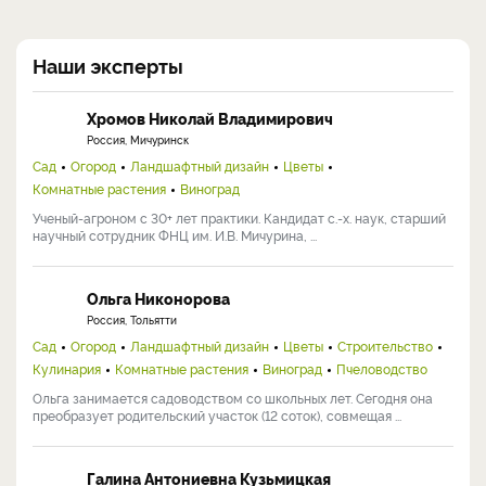
Наши эксперты
Хромов Николай Владимирович
Россия, Мичуринск
Сад
Огород
Ландшафтный дизайн
Цветы
Комнатные растения
Виноград
Ученый-агроном с 30+ лет практики. Кандидат с.-х. наук, старший
научный сотрудник ФНЦ им. И.В. Мичурина, ...
Ольга Никонорова
Россия, Тольятти
Сад
Огород
Ландшафтный дизайн
Цветы
Строительство
Кулинария
Комнатные растения
Виноград
Пчеловодство
Ольга занимается садоводством со школьных лет. Сегодня она
преобразует родительский участок (12 соток), совмещая ...
Галина Антониевна Кузьмицкая