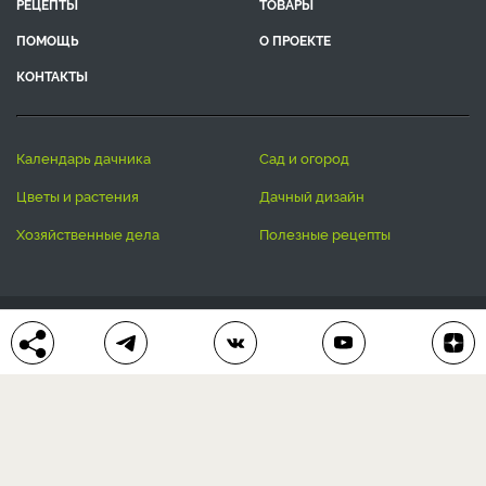
РЕЦЕПТЫ
ТОВАРЫ
ПОМОЩЬ
О ПРОЕКТЕ
КОНТАКТЫ
календарь дачника
сад и огород
цветы и растения
дачный дизайн
хозяйственные дела
полезные рецепты
® Антонов сад 2015-2026
Политика конфиденциальности
Пользовательское соглашение
Другие наши проекты:
Сканворды
online
Любое использование материала допускается только с
письменного согласия редакции