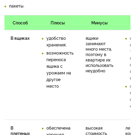
пакеты.
Способ
Плюсы
Минусы
О
В ящиках
удобство
ящики
мо
занимают
хранения;
ка
много места,
та
возможность
поэтому в
не
переноса
квартире их
пе
использовать
ящика с
неудобно
пл
урожаем на
ка
другое
место
в 
не
ве
от
В
обеспечена
высокая
легк
плетеных
стоимость
корз
хорошая