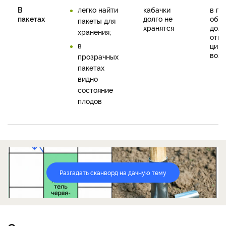
В
легко найти
кабачки
в па
пакетах
долго не
обяз
пакеты для
хранятся
дол
хранения;
отве
в
цирк
возд
прозрачных
пакетах
видно
состояние
плодов
Разгадать сканворд на дачную тему