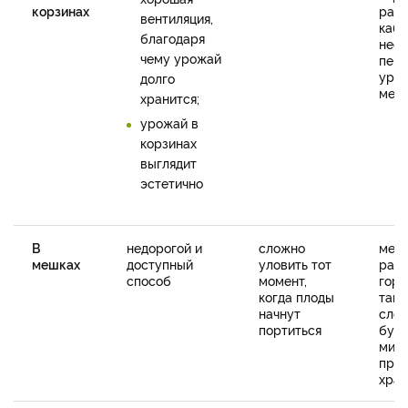
корзинах
раз
вентиляция,
каба
благодаря
нео
чему урожай
пере
урож
долго
мес
хранится;
урожай в
корзинах
выглядит
эстетично
В
недорогой и
сложно
меш
мешках
доступный
уловить тот
расп
способ
момент,
гори
когда плоды
так 
начнут
слои
портиться
буде
мини
прод
хран