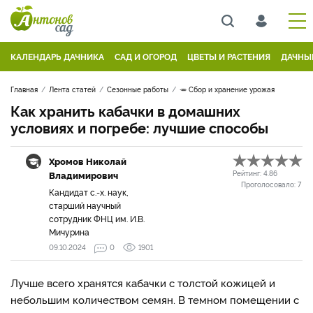
КАЛЕНДАРЬ ДАЧНИКА
САД И ОГОРОД
ЦВЕТЫ И РАСТЕНИЯ
ДАЧНЫ
Главная
Лента статей
Сезонные работы
🥕 Сбор и хранение урожая
Как хранить кабачки в домашних
условиях и погребе: лучшие способы
Хромов Николай
Владимирович
Рейтинг:
4.86
Проголосовало:
7
Кандидат с.-х. наук,
старший научный
сотрудник ФНЦ им. И.В.
Мичурина
09.10.2024
0
1901
Лучше всего хранятся кабачки с толстой кожицей и
небольшим количеством семян. В темном помещении с