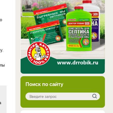
до
у.
клы
Поиск по сайту
а