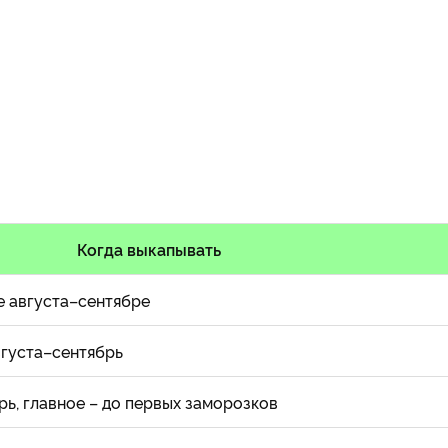
Когда выкапывать
е августа–сентябре
вгуста–сентябрь
рь, главное – до первых заморозков