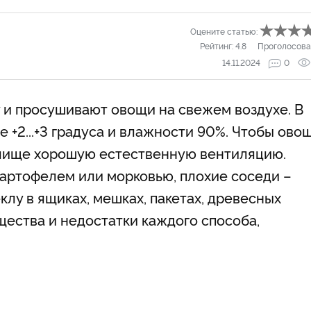
Оцените статью:
Рейтинг:
4.8
Проголосова
14.11.2024
0
 и просушивают овощи на свежем воздухе. В
е +2...+3 градуса и влажности 90%. Чтобы ово
илище хорошую естественную вентиляцию.
артофелем или морковью, плохие соседи –
еклу в ящиках, мешках, пакетах, древесных
ущества и недостатки каждого способа,