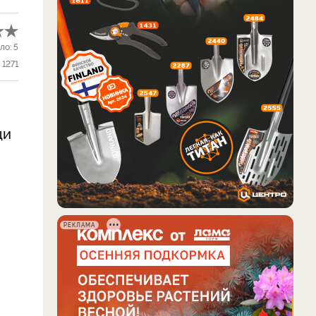
ло:
5
1271
щи
РЕКЛАМА