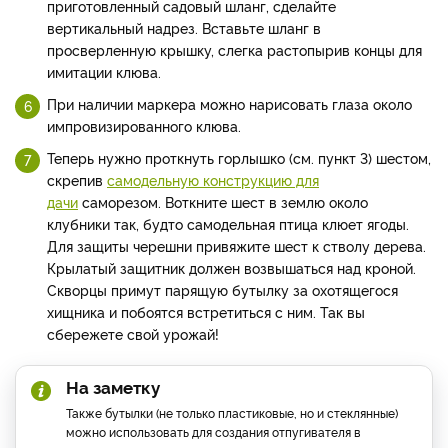
приготовленный садовый шланг, сделайте
вертикальный надрез. Вставьте шланг в
просверленную крышку, слегка растопырив концы для
имитации клюва.
При наличии маркера можно нарисовать глаза около
импровизированного клюва.
Теперь нужно проткнуть горлышко (см. пункт 3) шестом,
скрепив
самодельную конструкцию для
дачи
саморезом. Воткните шест в землю около
клубники так, будто самодельная птица клюет ягоды.
Для защиты черешни привяжите шест к стволу дерева.
Крылатый защитник должен возвышаться над кроной.
Скворцы примут парящую бутылку за охотящегося
хищника и побоятся встретиться с ним. Так вы
сбережете свой урожай!
На заметку
Также бутылки (не только пластиковые, но и стеклянные)
можно использовать для создания отпугивателя в