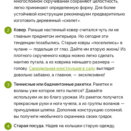
многослойном скручивании сохраняют целостность,
легко принимают определенную форму. Для более
устойчивой конструкции рекомендуем предварительно
изготовить деревянный «скелет».
Ковер
. Раньше настенный ковер считался чуть ли не
главным предметом интерьера. Но сегодня эти
тенденции позабылись. Старые ковры «поселились» в
чулане — подальше от глаз. Дайте им вторую жизнь! Из
плотного скрученного ковра можно легко сделать
мантию пугала, а из коврика меньшего размера —
голову.
Самодельная конструкция в саду
выглядит
довольно забавно, а главное, — эксклюзивно!
Теннисные или бадминтонные ракетки.
Ракетки и
воланы уже которое лето пылятся? Давайте
используем их во благо урожая. Из ракеток получатся
прекрасные руки и ноги чучела, а из группы воланов —
причудливая шляпка. Дополнив конструкцию соломой,
вы получите необычного охранника своих грядок.
Старая посуда.
Надев на колышки старую одежду,