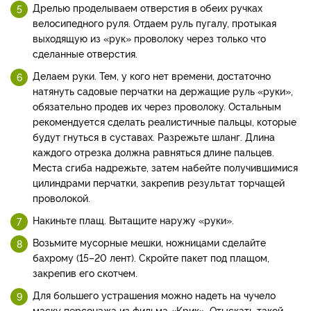
Дрелью проделываем отверстия в обеих ручках
велосипедного руля. Отдаем руль пугалу, протыкая
выходящую из «рук» проволоку через только что
сделанные отверстия.
Делаем руки. Тем, у кого нет времени, достаточно
натянуть садовые перчатки на держащие руль «руки»,
обязательно продев их через проволоку. Остальным
рекомендуется сделать реалистичные пальцы, которые
будут гнуться в суставах. Разрежьте шланг. Длина
каждого отрезка должна равняться длине пальцев.
Места сгиба надрежьте, затем набейте получившимися
цилиндрами перчатки, закрепив результат торчащей
проволокой.
Накиньте плащ. Вытащите наружу «руки».
Возьмите мусорные мешки, ножницами сделайте
бахрому (15–20 лент). Скройте пакет под плащом,
закрепив его скотчем.
Для большего устрашения можно надеть на чучело
маску персонажа из фильма «Крик». Отыскать такой