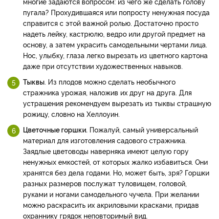
многие задаются вопросом: из чего же сделать голову
пугала? Прохудившаяся или попросту ненужная посуда
справится с этой важной ролью. Достаточно просто
надеть лейку, кастрюлю, ведро или другой предмет на
основу, а затем украсить самодельными чертами лица.
Нос, улыбку, глаза легко вырезать из цветного картона
даже при отсутствии художественных навыков.
Тыквы
. Из плодов можно сделать необычного
стражника урожая, наложив их друг на друга. Для
устрашения рекомендуем вырезать из тыквы страшную
рожицу, словно на Хеллоуин.
Цветочные горшки.
Пожалуй, самый универсальный
материал для изготовления садового стражника.
Заядлые цветоводы наверняка имеют целую гору
ненужных емкостей, от которых жалко избавиться. Они
хранятся без дела годами. Но, может быть, зря? Горшки
разных размеров послужат туловищем, головой,
руками и ногами самодельного чучела. При желании
можно раскрасить их акриловыми красками, придав
охраннику грядок неповторимый вид.