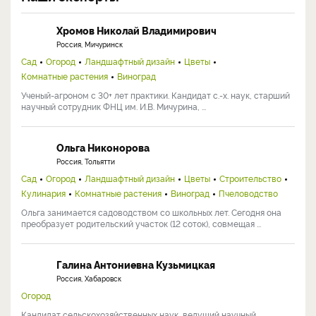
Хромов Николай Владимирович
Россия, Мичуринск
Сад
Огород
Ландшафтный дизайн
Цветы
Комнатные растения
Виноград
Ученый-агроном с 30+ лет практики. Кандидат с.-х. наук, старший
научный сотрудник ФНЦ им. И.В. Мичурина, ...
Ольга Никонорова
Россия, Тольятти
Сад
Огород
Ландшафтный дизайн
Цветы
Строительство
Кулинария
Комнатные растения
Виноград
Пчеловодство
Ольга занимается садоводством со школьных лет. Сегодня она
преобразует родительский участок (12 соток), совмещая ...
Галина Антониевна Кузьмицкая
Россия, Хабаровск
Огород
Кандидат сельскохозяйственных наук, ведущий научный