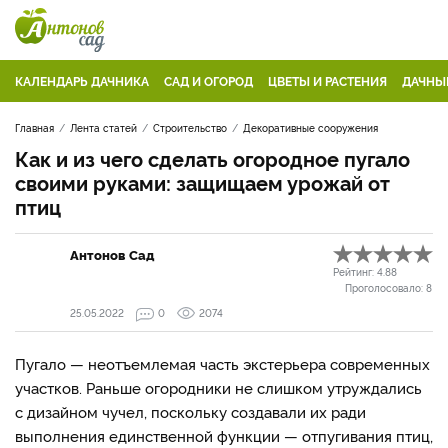
КАЛЕНДАРЬ ДАЧНИКА
САД И ОГОРОД
ЦВЕТЫ И РАСТЕНИЯ
ДАЧНЫ
Главная
Лента статей
Строительство
Декоративные сооружения
Как и из чего сделать огородное пугало
своими руками: защищаем урожай от
птиц
Антонов Сад
Рейтинг:
4.88
Проголосовало:
8
25.05.2022
0
2074
Пугало — неотъемлемая часть экстерьера современных
участков. Раньше огородники не слишком утруждались
с дизайном чучел, поскольку создавали их ради
выполнения единственной функции — отпугивания птиц,