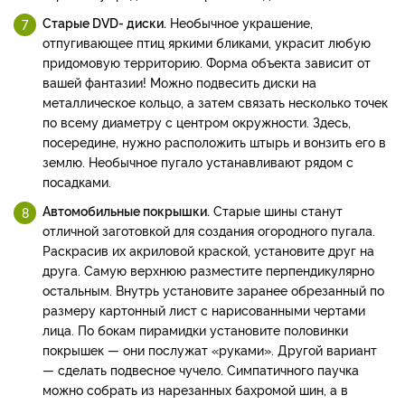
Старые DVD- диски.
Необычное украшение,
отпугивающее птиц яркими бликами, украсит любую
придомовую территорию. Форма объекта зависит от
вашей фантазии! Можно подвесить диски на
металлическое кольцо, а затем связать несколько точек
по всему диаметру с центром окружности. Здесь,
посередине, нужно расположить штырь и вонзить его в
землю. Необычное пугало устанавливают рядом с
посадками.
Автомобильные покрышки.
Старые шины станут
отличной заготовкой для создания огородного пугала.
Раскрасив их акриловой краской, установите друг на
друга. Самую верхнюю разместите перпендикулярно
остальным. Внутрь установите заранее обрезанный по
размеру картонный лист с нарисованными чертами
лица. По бокам пирамидки установите половинки
покрышек — они послужат «руками». Другой вариант
— сделать подвесное чучело. Симпатичного паучка
можно собрать из нарезанных бахромой шин, а в