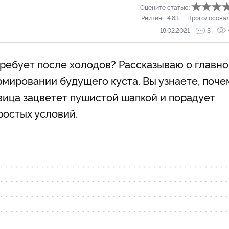
Оцените статью:
Рейтинг:
4.83
Проголосова
18.02.2021
3
требует после холодов? Рассказываю о главн
рмировании будущего куста. Вы узнаете, поче
авица зацветет пушистой шапкой и порадует
остых условий.