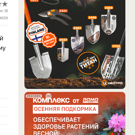
ло:
18
4639
ой
му
РЕКЛАМА