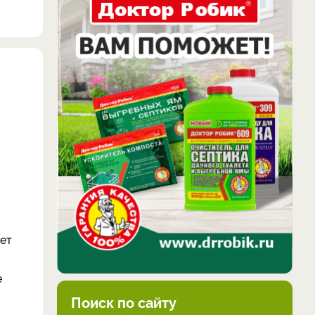
тет
е
Поиск по сайту