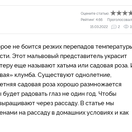
Оцените статью:
Рейтинг:
4.66
Проголосовал
15.03.2022
2
1
орое не боится резких перепадов температуры
сти. Этот мальвовый представитель украсит
теру еще называют хатьма или садовая роза. 
ивая» клумба. Существуют однолетние,
етняя садовая роза хорошо размножается
будет радовать глаз не один год. Чтобы
выращивают через рассаду. В статье мы
енами на рассаду в домашних условиях и как