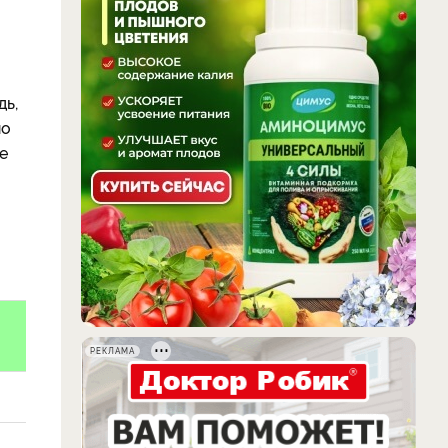
дь,
но
е
РЕКЛАМА