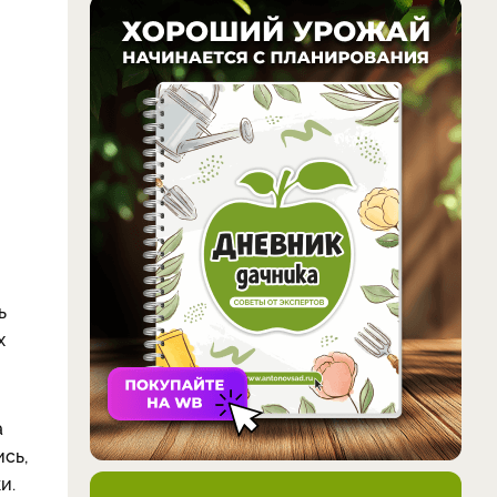
ь
х
а
сь,
и.