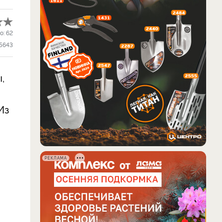
о:
62
5643
,
Из
РЕКЛАМА