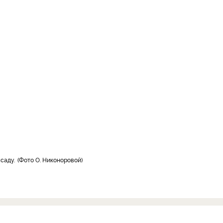
ссаду.
Фото О. Никоноровой