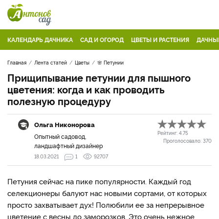
КАЛЕНДАРЬ ДАЧНИКА
САД И ОГОРОД
ЦВЕТЫ И РАСТЕНИЯ
ДАЧНЫ
Главная
Лента статей
Цветы
🌸 Петунии
Прищипывание петунии для пышного
цветения: когда и как проводить
полезную процедуру
Ольга Никонорова
Рейтинг:
4.75
Опытный садовод,
Проголосовало:
370
ландшафтный дизайнер
18.03.2021
1
92707
Петуния сейчас на пике популярности. Каждый год
селекционеры балуют нас новыми сортами, от которых
просто захватывает дух! Полюбили ее за непрерывное
цветение с весны до заморозков. Это очень нежное