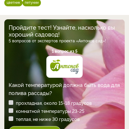
цветник
петунии
Пройдите тест! Узнайте, насколько вы
хороший садовод!
5 вопросов от экспертов проекта «Антонов сад»!
1 вопрос из 5
Какой температурой должна быть вода для
полива рассады?
прохладная, около 15-18 градусов
комнатной температуры 23-25
теплая, не ниже 30 градусов