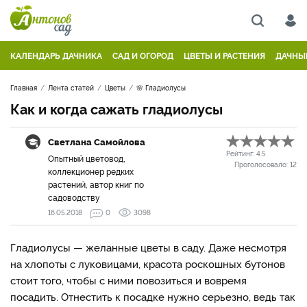
КАЛЕНДАРЬ ДАЧНИКА
САД И ОГОРОД
ЦВЕТЫ И РАСТЕНИЯ
ДАЧНЫ
Главная
Лента статей
Цветы
🌸 Гладиолусы
Как и когда сажать гладиолусы
Светлана Самойлова
Рейтинг:
4.5
Опытный цветовод,
Проголосовало:
12
коллекционер редких
растений, автор книг по
садоводству
16.05.2018
0
3098
Гладиолусы — желанные цветы в саду. Даже несмотря
на хлопоты с луковицами, красота роскошных бутонов
стоит того, чтобы с ними повозиться и вовремя
посадить. Отнестить к посадке нужно серьезно, ведь так