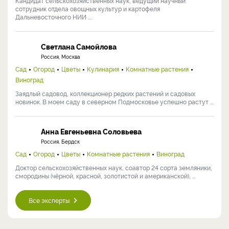
Кандидат сельскохозяйственных наук, ведущий научный
сотрудник отдела овощных культур и картофеля
Дальневосточного НИИ ...
Светлана Самойлова
Россия, Москва
Сад
Огород
Цветы
Кулинария
Комнатные растения
Виноград
Заядлый садовод, коллекционер редких растений и садовых
новинок. В моем саду в северном Подмосковье успешно растут ...
Анна Евгеньевна Соловьева
Россия, Бердск
Сад
Огород
Цветы
Комнатные растения
Виноград
Доктор сельскохозяйственных наук, соавтор 24 сорта земляники,
смородины (чёрной, красной, золотистой и американской), ...
Все эксперты