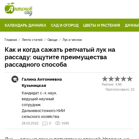
КАЛЕНДАРЬ ДАЧНИКА
САД И ОГОРОД
ЦВЕТЫ И РАСТЕНИЯ
ДАЧНЫ
Главная
Лента статей
Овощи
Лук и чеснок
Как и когда сажать репчатый лук на
рассаду: ощутите преимущества
рассадного способа
Галина Антониевна
Кузьмицкая
Рейтинг:
4.86
Проголосовало:
22
Кандидат с.-х. наук,
ведущий научный
сотрудник
Дальневосточного НИИ
сельского хозяйства
28.02.2022
0
5585
Лук — один из самых популярных овощей. Уверена, не