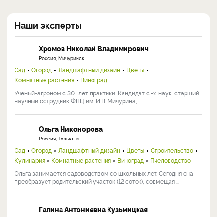
Наши эксперты
Хромов Николай Владимирович
Россия, Мичуринск
Сад
Огород
Ландшафтный дизайн
Цветы
Комнатные растения
Виноград
Ученый-агроном с 30+ лет практики. Кандидат с.-х. наук, старший
научный сотрудник ФНЦ им. И.В. Мичурина, ...
Ольга Никонорова
Россия, Тольятти
Сад
Огород
Ландшафтный дизайн
Цветы
Строительство
Кулинария
Комнатные растения
Виноград
Пчеловодство
Ольга занимается садоводством со школьных лет. Сегодня она
преобразует родительский участок (12 соток), совмещая ...
Галина Антониевна Кузьмицкая