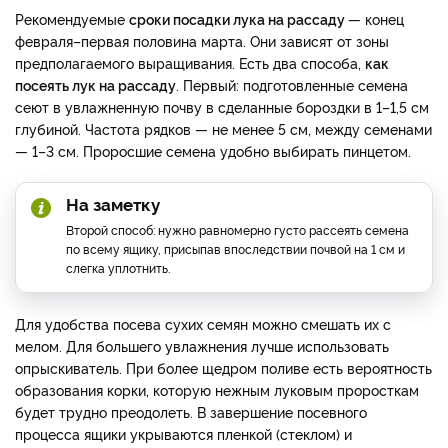
Рекомендуемые
сроки посадки лука на рассаду
— конец
февраля–первая половина марта. Они зависят от зоны
предполагаемого выращивания. Есть два способа,
как
посеять лук на рассаду
. Первый: подготовленные семена
сеют в увлажненную почву в сделанные бороздки в 1–1,5 см
глубиной. Частота рядков — не менее 5 см, между семенами
— 1–3 см. Проросшие семена удобно выбирать пинцетом.
На заметку
Второй способ: нужно равномерно густо рассеять семена
по всему ящику, присыпав впоследствии почвой на 1 см и
слегка уплотнить.
Для удобства посева сухих семян можно смешать их с
мелом. Для большего увлажнения лучше использовать
опрыскиватель. При более щедром поливе есть вероятность
образования корки, которую нежным луковым проросткам
будет трудно преодолеть. В завершение посевного
процесса ящики укрываются пленкой (стеклом) и