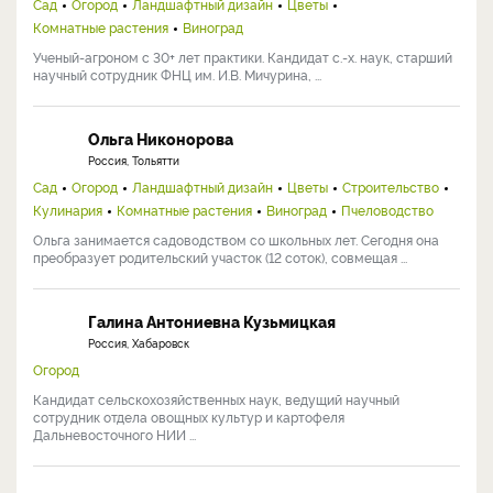
Сад
Огород
Ландшафтный дизайн
Цветы
Комнатные растения
Виноград
Ученый-агроном с 30+ лет практики. Кандидат с.-х. наук, старший
научный сотрудник ФНЦ им. И.В. Мичурина, ...
Ольга Никонорова
Россия, Тольятти
Сад
Огород
Ландшафтный дизайн
Цветы
Строительство
Кулинария
Комнатные растения
Виноград
Пчеловодство
Ольга занимается садоводством со школьных лет. Сегодня она
преобразует родительский участок (12 соток), совмещая ...
Галина Антониевна Кузьмицкая
Россия, Хабаровск
Огород
Кандидат сельскохозяйственных наук, ведущий научный
сотрудник отдела овощных культур и картофеля
Дальневосточного НИИ ...