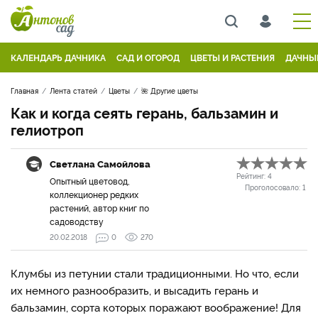
КАЛЕНДАРЬ ДАЧНИКА
САД И ОГОРОД
ЦВЕТЫ И РАСТЕНИЯ
ДАЧНЫ
Главная
Лента статей
Цветы
🌺 Другие цветы
Как и когда сеять герань, бальзамин и
гелиотроп
Светлана Самойлова
Рейтинг:
4
Опытный цветовод,
Проголосовало:
1
коллекционер редких
растений, автор книг по
садоводству
20.02.2018
0
270
Клумбы из петунии стали традиционными. Но что, если
их немного разнообразить, и высадить герань и
бальзамин, сорта которых поражают воображение! Для