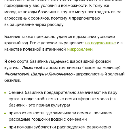
подходящие у вас условия и возможности. К тому же
молодые всходы базилика в грунте могут пострадать из-за
агрессивных сорняков, поэтому я предпочитваю
выращичвание через рассаду.
Базилик также прекрасно удается в домашних условиях
круглый год. Его с успехом выращивают
на подоконнике
и в
качестве полезной витаминной
микрозелени
.
Я сею сорта базилика
Парфюм
с шаровидной формой
кустика,
Лимонный
с ароматом лимона (похож на мелиссу),
Фиолетовый
,
Шалун и Лимончелло -
широколистный зеленый
базилик.
Семена базилика предварительно замачивают на пару
суток в воде, чтобы смыть с семян эфирные масла (т.к.
базилик - это пряная культура)
прямо из емкости, где замачивали семена, поливаем
рассадные горшочки водой с семенами
при помощи зубочистки распределяем равномерно