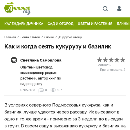
КАЛЕНДАРЬ ДАЧНИКА
САД И ОГОРОД
ЦВЕТЫ И РАСТЕНИЯ
ДАЧНЫ
Главная
Лента статей
Овощи
🌽 Другие овощи
Как и когда сеять кукурузу и базилик
Светлана Самойлова
Рейтинг:
5
Опытный цветовод,
Проголосовало:
2
коллекционер редких
растений, автор книг по
садоводству
07.05.2018
0
597
В условиях северного Подмосковья кукуруза, как и
базилик, лучше удаются через рассаду. Их высевают в
одно и то же время - примерно за 3 недели до высадки
в грунт. В своем саду я высаживаю кукурузу и базилик на