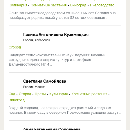
Кулинария
Комнатные растения
Виноград
Пчеловодство
Ольга занимается садоводством со школьных лет. Сегодня она
преобразует родительский участок (12 соток), совмещая ...
Галина Антониевна Кузьмицкая
Россия, Хабаровск
Огород
Кандидат сельскохозяйственных наук, ведущий научный
сотрудник отдела овощных культур и картофеля
Дальневосточного НИИ ...
Светлана Самойлова
Россия, Москва
Сад
Огород
Цветы
Кулинария
Комнатные растения
Виноград
Заядлый садовод, коллекционер редких растений и садовых
новинок. В моем саду в северном Подмосковье успешно растут ...
Анна Евгеньевна Соловьева