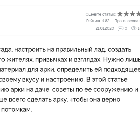
Оцените статью:
Рейтинг:
4.82
Проголосова
21.01.2020
0
1
ада, настроить на правильный лад, создать
го жителях, привычках и взглядах. Нужно лиш
материал для арки, определить ей подходяще
своему вкусу и настроению. В этой статье
ию арки на даче, советы по ее сооружению и
ше всего сделать арку, чтобы она верно
 потомкам.