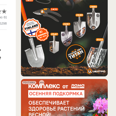
ло:
61
5298
ь
е
РЕКЛАМА