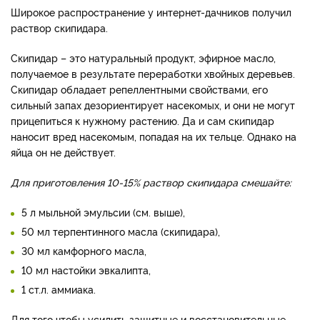
Широкое распространение у интернет-дачников получил
раствор скипидара.
Скипидар – это натуральный продукт, эфирное масло,
получаемое в результате переработки хвойных деревьев.
Скипидар обладает репеллентными свойствами, его
сильный запах дезориентирует насекомых, и они не могут
прицепиться к нужному растению. Да и сам скипидар
наносит вред насекомым, попадая на их тельце. Однако на
яйца он не действует.
Для приготовления 10-15% раствор скипидара смешайте:
5 л мыльной эмульсии (см. выше),
50 мл терпентинного масла (скипидара),
30 мл камфорного масла,
10 мл настойки эвкалипта,
1 ст.л. аммиака.
Для того чтобы усилить защитные и восстановительные