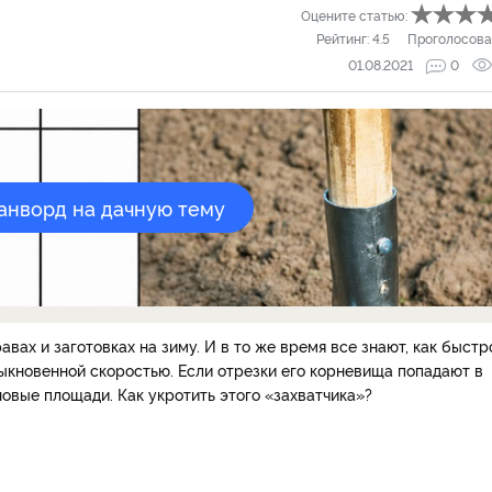
Оцените статью:
Рейтинг:
4.5
Проголосова
01.08.2021
0
канворд на дачную тему
равах и заготовках на зиму. И в то же время все знают, как быстр
ыкновенной скоростью. Если отрезки его корневища попадают в
новые площади. Как укротить этого «захватчика»?