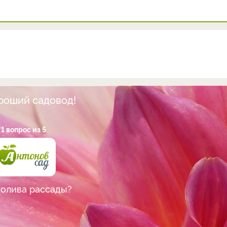
ороший садовод!
1 вопрос из 5
полива рассады?