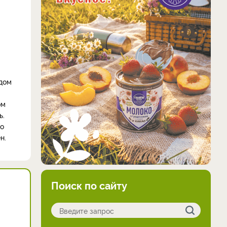
ндом
ом
ь.
го
ен.
Поиск по сайту