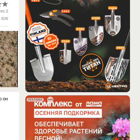
ло:
2
505
о он
РЕКЛАМА