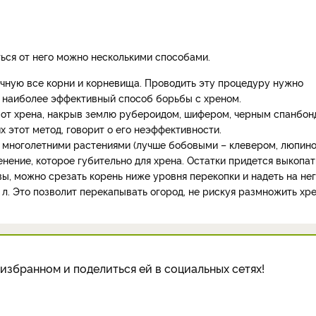
ться от него можно несколькими способами.
чную все корни и корневища. Проводить эту процедуру нужно
о наиболее эффективный способ борьбы с хреном.
я от хрена, накрыв землю рубероидом, шифером, черным спанбо
х этот метод, говорит о его неэффективности.
ь многолетними растениями (лучше бобовыми – клевером, люпин
нение, которое губительно для хрена. Остатки придется выкопат
вы, можно срезать корень ниже уровня перекопки и надеть на не
л. Это позволит перекапывать огород, не рискуя размножить хр
избранном и поделиться ей в социальных сетях!