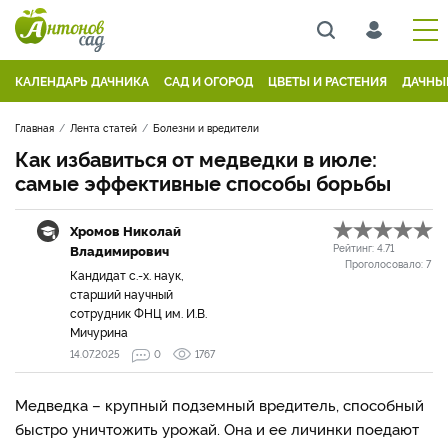
КАЛЕНДАРЬ ДАЧНИКА
САД И ОГОРОД
ЦВЕТЫ И РАСТЕНИЯ
ДАЧНЫ
Главная
Лента статей
Болезни и вредители
Как избавиться от медведки в июле:
самые эффективные способы борьбы
Хромов Николай
Владимирович
Рейтинг:
4.71
Проголосовало:
7
Кандидат с.-х. наук,
старший научный
сотрудник ФНЦ им. И.В.
Мичурина
14.07.2025
0
1767
Медведка – крупный подземный вредитель, способный
быстро уничтожить урожай. Она и ее личинки поедают