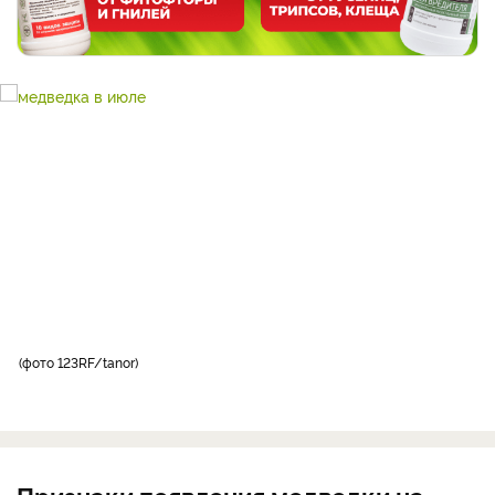
фото 123RF/tanor
Признаки появления медведки на