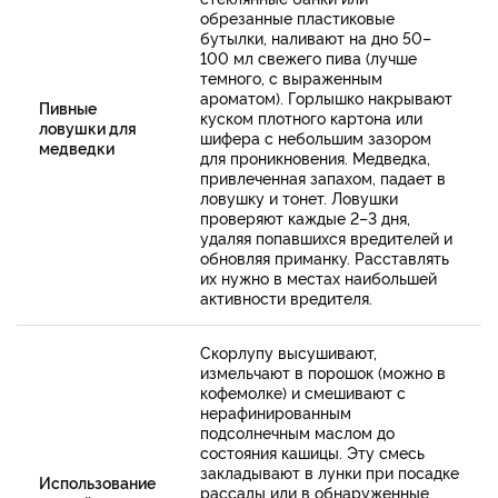
обрезанные пластиковые
бутылки, наливают на дно 50–
100 мл свежего пива (лучше
темного, с выраженным
ароматом). Горлышко накрывают
Пивные
куском плотного картона или
ловушки для
шифера с небольшим зазором
медведки
для проникновения. Медведка,
привлеченная запахом, падает в
ловушку и тонет. Ловушки
проверяют каждые 2–3 дня,
удаляя попавшихся вредителей и
обновляя приманку. Расставлять
их нужно в местах наибольшей
активности вредителя.
Скорлупу высушивают,
измельчают в порошок (можно в
кофемолке) и смешивают с
нерафинированным
подсолнечным маслом до
состояния кашицы. Эту смесь
закладывают в лунки при посадке
Использование
рассады или в обнаруженные