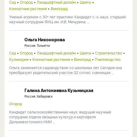
Сад
Огород
Ландшафтный дизайн
Цветы
Комнатные растения
Виноград
Ученый-агроном с 30+ лет практики. Кандидат с.-х. наук, старший
научный сотрудник ФНЦ им. И.В. Мичурина, ...
Ольга Никонорова
Россия, Тольятти
Сад
Огород
Ландшафтный дизайн
Цветы
Строительство
Кулинария
Комнатные растения
Виноград
Пчеловодство
Ольга занимается садоводством со школьных лет. Сегодня она
преобразует родительский участок (12 соток), совмещая ...
Галина Антониевна Кузьмицкая
Россия, Хабаровск
Огород
Кандидат сельскохозяйственных наук, ведущий научный
сотрудник отдела овощных культур и картофеля
Дальневосточного НИИ ...