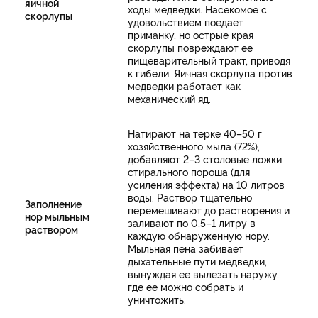
яичной
ходы медведки. Насекомое с
скорлупы
удовольствием поедает
приманку, но острые края
скорлупы повреждают ее
пищеварительный тракт, приводя
к гибели. Яичная скорлупа против
медведки работает как
механический яд.
Натирают на терке 40–50 г
хозяйственного мыла (72%),
добавляют 2–3 столовые ложки
стирального пороша (для
усиления эффекта) на 10 литров
воды. Раствор тщательно
Заполнение
перемешивают до растворения и
нор мыльным
заливают по 0,5–1 литру в
раствором
каждую обнаруженную нору.
Мыльная пена забивает
дыхательные пути медведки,
вынуждая ее вылезать наружу,
где ее можно собрать и
уничтожить.