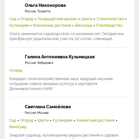
Ольга Никонорова
Россия, Тольятти
Сад
Огород
Ландшафтный дизайн
Цветы
Строительство
Кулинария
Комнатные растения
Виноград
Пчеловодство
Ольга занимается садоводством со школьных лет. Сегодня она
преобразует родительский участок (12 соток), совмещая ...
Галина Антониевна Кузьмицкая
Россия, Хабаровск
Огород
Кандидат сельскохозяйственных наук, ведущий научный
сотрудник отдела овощных культур и картофеля
Дальневосточного НИИ ...
Светлана Самойлова
Россия, Москва
Сад
Огород
Цветы
Кулинария
Комнатные растения
Виноград
Заядлый садовод, коллекционер редких растений и садовых