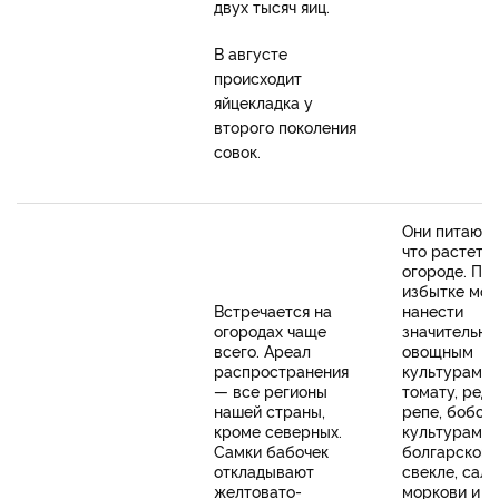
двух тысяч яиц.
В августе
происходит
яйцекладка у
второго поколения
совок.
Они питаютс
что растет н
огороде. При
избытке мог
Встречается на
нанести
огородах чаще
значительны
всего. Ареал
овощным
распространения
культурам: к
— все регионы
томату, реди
нашей страны,
репе, бобов
кроме северных.
культурам,
Самки бабочек
болгарскому
откладывают
свекле, сала
желтовато-
моркови и р