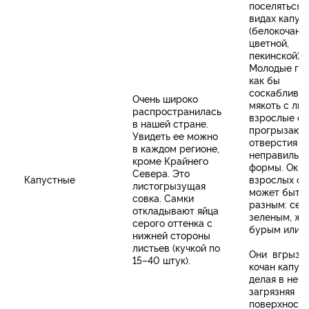
поселяться 
видах капус
(белокочанн
цветной,
пекинской).
Молодые гу
как бы
соскаблива
Очень широко
мякоть с лис
распространилась
взрослые о
в нашей стране.
прогрызают
Увидеть ее можно
отверстия
в каждом регионе,
неправильн
кроме Крайнего
формы. Окра
Севера. Это
Капустные
взрослых ос
листогрызущая
может быть
совка. Самки
разным: сер
откладывают яйца
зеленым, же
серого оттенка с
бурым или ч
нижней стороны
листьев (кучкой по
Они вгрыза
15–40 штук).
кочан капуст
делая в нем 
загрязняя
поверхность