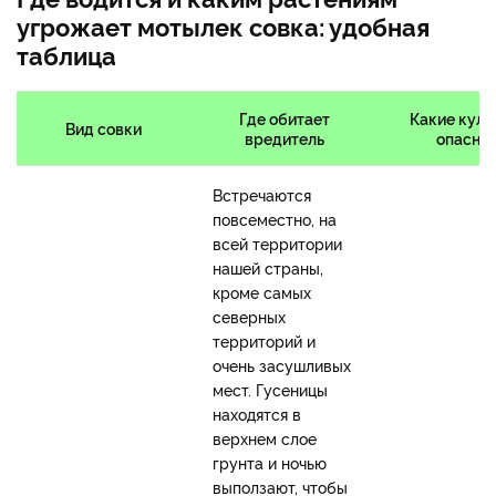
угрожает мотылек совка: удобная
таблица
Где обитает
Какие куль
Вид совки
вредитель
опасно
Встречаются
повсеместно, на
всей территории
нашей страны,
кроме самых
северных
территорий и
очень засушливых
мест. Гусеницы
находятся в
верхнем слое
грунта и ночью
выползают, чтобы