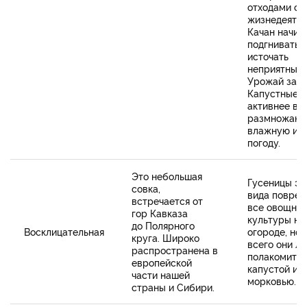
отходами св
жизнедеятел
Качан начин
подгнивать 
источать
неприятный 
Урожай загу
Капустные с
активнее вс
размножают
влажную и 
погоду.
Это небольшая
Гусеницы эт
совка,
вида повре
встречается от
все овощны
гор Кавказа
культуры на
до Полярного
Восклицательная
огороде, но
круга. Широко
всего они л
распространена в
полакомитьс
европейской
капустой и
части нашей
морковью.
страны и Сибири.