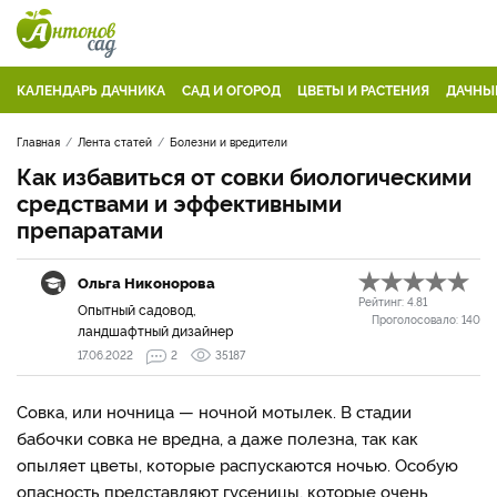
КАЛЕНДАРЬ ДАЧНИКА
САД И ОГОРОД
ЦВЕТЫ И РАСТЕНИЯ
ДАЧНЫ
Главная
Лента статей
Болезни и вредители
Как избавиться от совки биологическими
средствами и эффективными
препаратами
Ольга Никонорова
Рейтинг:
4.81
Опытный садовод,
Проголосовало:
140
ландшафтный дизайнер
17.06.2022
2
35187
Совка, или ночница — ночной мотылек. В стадии
бабочки совка не вредна, а даже полезна, так как
опыляет цветы, которые распускаются ночью. Особую
опасность представляют гусеницы, которые очень