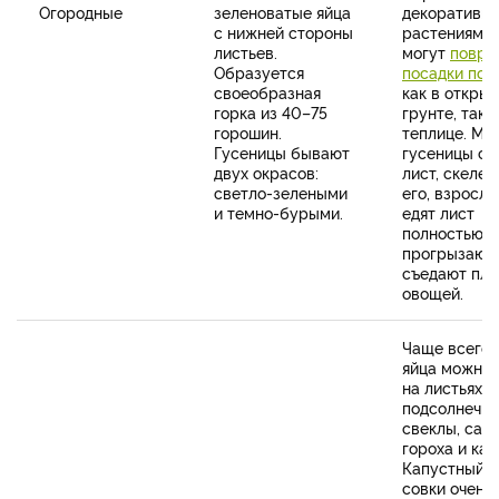
Огородные
зеленоватые яйца
декоративн
с нижней стороны
растениям. 
листьев.
могут
повре
Образуется
посадки пом
своеобразная
как в откры
горка из 40–75
грунте, так и
горошин.
теплице. Мо
Гусеницы бывают
гусеницы съ
двух окрасов:
лист, скелет
светло-зелеными
его, взросл
и темно-бурыми.
едят лист
полностью,
прогрызают
съедают пл
овощей.
Чаще всего 
яйца можно 
на листьях
подсолнечни
свеклы, сала
гороха и кап
Капустный в
совки очень