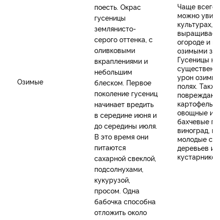
Чаще всего 
поесть. Окрас
можно увиде
гусеницы
культурах,
землянисто-
выращиваем
серого оттенка, с
огороде и по
оливковыми
озимыми зла
Гусеницы на
вкраплениями и
существенн
небольшим
урон озимым
Озимые
блеском. Первое
полях. Также
поколение гусениц
повреждают
картофель,
начинает вредить
овощные и
в середине июня и
бахчевые по
до середины июля.
виноград, ку
В это время они
молодые са
питаются
деревьев и
кустарников
сахарной свеклой,
подсолнухами,
кукурузой,
просом. Одна
бабочка способна
отложить около