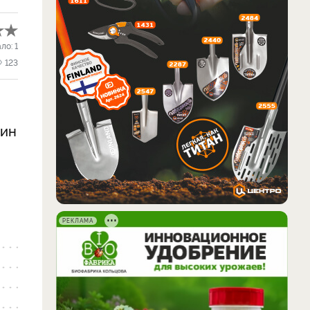
ало:
1
123
дин
РЕКЛАМА