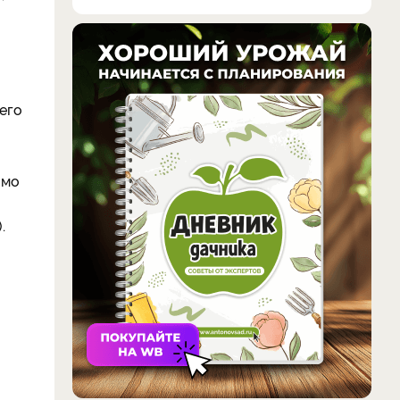
его
имо
.