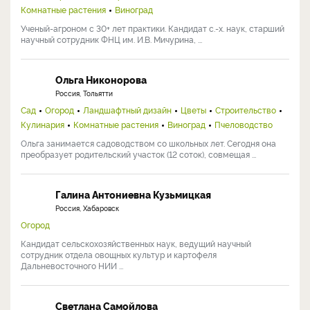
Комнатные растения
Виноград
Ученый-агроном с 30+ лет практики. Кандидат с.-х. наук, старший
научный сотрудник ФНЦ им. И.В. Мичурина, ...
Ольга Никонорова
Россия, Тольятти
Сад
Огород
Ландшафтный дизайн
Цветы
Строительство
Кулинария
Комнатные растения
Виноград
Пчеловодство
Ольга занимается садоводством со школьных лет. Сегодня она
преобразует родительский участок (12 соток), совмещая ...
Галина Антониевна Кузьмицкая
Россия, Хабаровск
Огород
Кандидат сельскохозяйственных наук, ведущий научный
сотрудник отдела овощных культур и картофеля
Дальневосточного НИИ ...
Светлана Самойлова