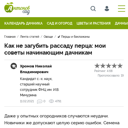
КАЛЕНДАРЬ ДАЧНИКА
САД И ОГОРОД
ЦВЕТЫ И РАСТЕНИЯ
ДАЧНЫ
Главная
Лента статей
Овощи
🍆 Перцы и баклажаны
Как не загубить рассаду перца: мои
советы начинающим дачникам
Хромов Николай
Владимирович
Рейтинг:
4.68
Проголосовало:
19
Кандидат с.-х. наук,
старший научный
сотрудник ФНЦ им. И.В.
Мичурина
11.02.2021
0
4791
Даже у опытных огородников случаются неудачи.
Новичики же допускают целую серию ошибок. Семена