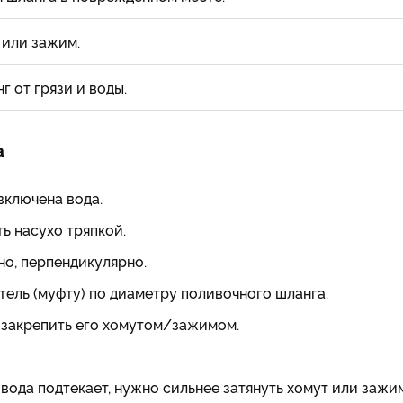
 или зажим.
г от грязи и воды.
а
 включена вода.
ь насухо тряпкой.
но, перпендикулярно.
ель (муфту) по диаметру поливочного шланга.
и закрепить его хомутом/зажимом.
вода подтекает, нужно сильнее затянуть хомут или зажим