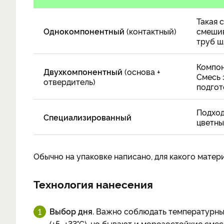
Такая 
Однокомпонентный
(контактный)
смешив
труб ш
Компон
Двухкомпонентный
(основа +
Смесь 
отвердитель)
подгот
Подход
Специализированный
цветны
Обычно на упаковке написано, для какого матер
Технология нанесения
Выбор дня.
Важно соблюдать температурны
(+5...+33°С), но бывают и морозостойкие смес