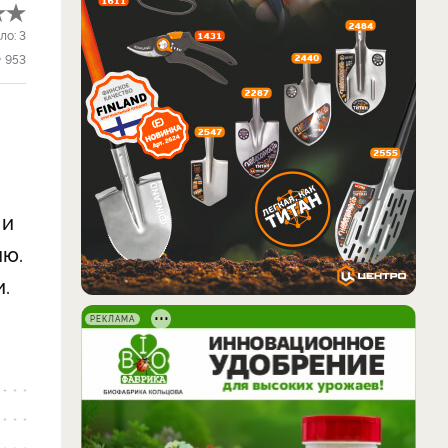
ло:
3
953
 и
ию.
и.
РЕКЛАМА