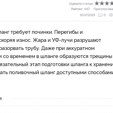
Оцените статью:
Рейтинг:
4.67
Проголосова
30.07.2025
0
анг требует починки. Перегибы и
скоряя износ. Жара и УФ-лучи разрушают
разорвать трубу. Даже при аккуратном
 со временем в шланге образуются трещины
бязательный этап подготовки шланга к хранен
вать поливочный шланг доступными способам
а