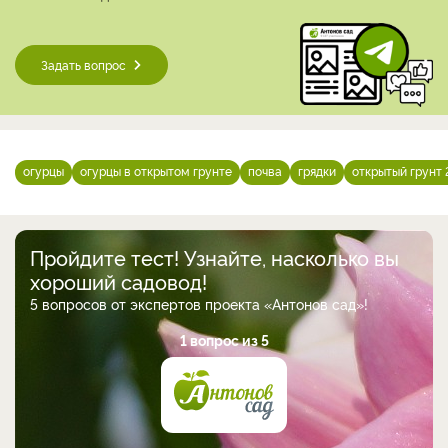
Задать вопрос
огурцы
огурцы в открытом грунте
почва
грядки
открытый грунт
Пройдите тест! Узнайте, насколько вы
хороший садовод!
5 вопросов от экспертов проекта «Антонов сад»!
1 вопрос из 5