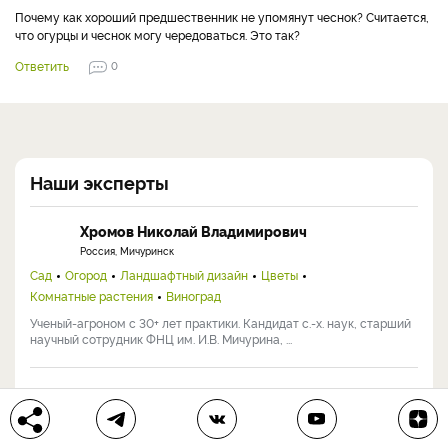
Почему как хороший предшественник не упомянут чеснок? Считается,
что огурцы и чеснок могу чередоваться. Это так?
Ответить
0
Наши эксперты
Хромов Николай Владимирович
Россия, Мичуринск
Сад
Огород
Ландшафтный дизайн
Цветы
Комнатные растения
Виноград
Ученый-агроном с 30+ лет практики. Кандидат с.-х. наук, старший
научный сотрудник ФНЦ им. И.В. Мичурина, ...
Ольга Никонорова
Россия, Тольятти
Сад
Огород
Ландшафтный дизайн
Цветы
Строительство