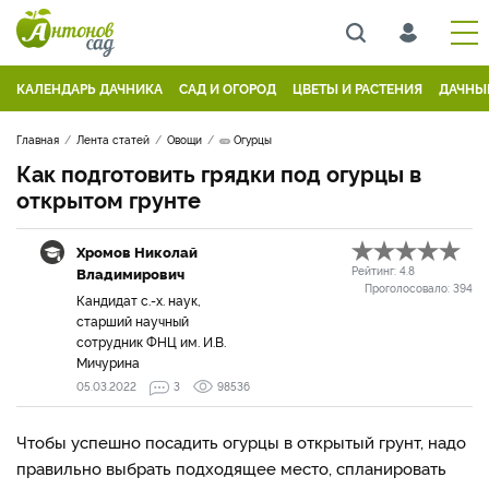
КАЛЕНДАРЬ ДАЧНИКА
САД И ОГОРОД
ЦВЕТЫ И РАСТЕНИЯ
ДАЧНЫ
Главная
Лента статей
Овощи
🥒 Огурцы
Как подготовить грядки под огурцы в
открытом грунте
Хромов Николай
Владимирович
Рейтинг:
4.8
Проголосовало:
394
Кандидат с.-х. наук,
старший научный
сотрудник ФНЦ им. И.В.
Мичурина
05.03.2022
3
98536
Чтобы успешно посадить огурцы в открытый грунт, надо
правильно выбрать подходящее место, спланировать