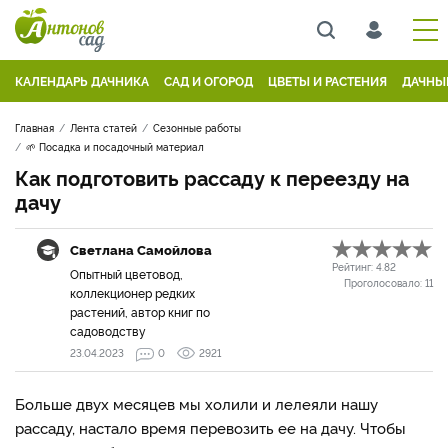
КАЛЕНДАРЬ ДАЧНИКА
САД И ОГОРОД
ЦВЕТЫ И РАСТЕНИЯ
ДАЧНЫ
Главная
Лента статей
Сезонные работы
🌱 Посадка и посадочный материал
Как подготовить рассаду к переезду на
дачу
Светлана Самойлова
Рейтинг:
4.82
Опытный цветовод,
Проголосовало:
11
коллекционер редких
растений, автор книг по
садоводству
23.04.2023
0
2921
Больше двух месяцев мы холили и лелеяли нашу
рассаду, настало время перевозить ее на дачу. Чтобы