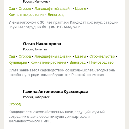
Россия, Мичуринск
Сад
Огород
Ландшафтный дизайн
Цветы
Комнатные растения
Виноград
Ученый-агроном с 30+ лет практики. Кандидат с.-х. наук, старший
научный сотрудник ФНЦ им. И.В. Мичурина, ...
Ольга Никонорова
Россия, Тольятти
Сад
Огород
Ландшафтный дизайн
Цветы
Строительство
Кулинария
Комнатные растения
Виноград
Пчеловодство
Ольга занимается садоводством со школьных лет. Сегодня она
преобразует родительский участок (12 соток), совмещая ...
Галина Антониевна Кузьмицкая
Россия, Хабаровск
Огород
Кандидат сельскохозяйственных наук, ведущий научный
сотрудник отдела овощных культур и картофеля
Дальневосточного НИИ ...