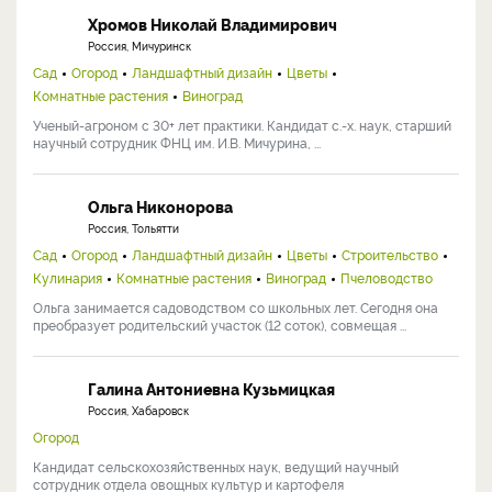
Хромов Николай Владимирович
Россия, Мичуринск
Сад
Огород
Ландшафтный дизайн
Цветы
Комнатные растения
Виноград
Ученый-агроном с 30+ лет практики. Кандидат с.-х. наук, старший
научный сотрудник ФНЦ им. И.В. Мичурина, ...
Ольга Никонорова
Россия, Тольятти
Сад
Огород
Ландшафтный дизайн
Цветы
Строительство
Кулинария
Комнатные растения
Виноград
Пчеловодство
Ольга занимается садоводством со школьных лет. Сегодня она
преобразует родительский участок (12 соток), совмещая ...
Галина Антониевна Кузьмицкая
Россия, Хабаровск
Огород
Кандидат сельскохозяйственных наук, ведущий научный
сотрудник отдела овощных культур и картофеля