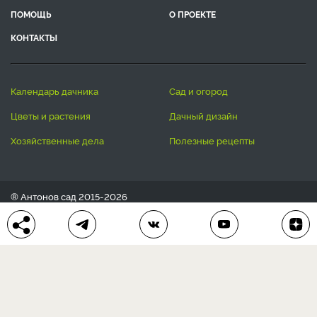
ПОМОЩЬ
О ПРОЕКТЕ
КОНТАКТЫ
календарь дачника
сад и огород
цветы и растения
дачный дизайн
хозяйственные дела
полезные рецепты
® Антонов сад 2015-2026
Политика конфиденциальности
Пользовательское соглашение
Другие наши проекты:
Сканворды
online
Любое использование материала допускается только с
письменного согласия редакции