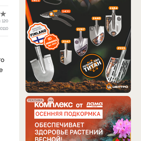
:
120
0110
го
е
РЕКЛАМА