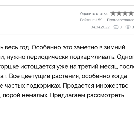
Оцените статью:
Рейтинг:
4.59
Проголосовало
04.04.2022
3
3
 весь год. Особенно это заметно в зимний
ки, нужно периодически подкармливать. Одно
 горшке истощается уже на третий месяц посл
ат. Все цветущие растения, особенно когда
ее частых подкормках. Продается множество
г, порой немалых. Предлагаем рассмотреть