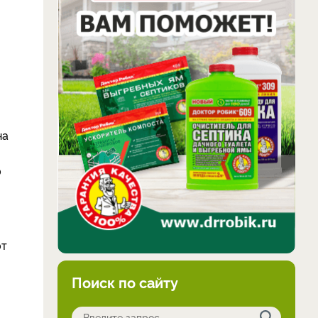
на
ю
ют
Поиск по сайту