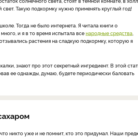
статок солнечного света, стоят в темной комнате, в хол
й свет. Такую подкормку нужно применять круглый год!
школе. Тогда не было интернета. Я читала книги о
много, и я в то время испытала все
народные средства
,
отзывались растения на сладкую подкормку, которую я
алки, знают про этот секретный ингредиент. В этой ста
овав ее однажды, думаю, будете периодически баловать
 сахаром
что никто уже и не помнит, кто это придумал. Наши пред