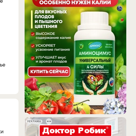
ле
тье
РЕКЛАМА
ки