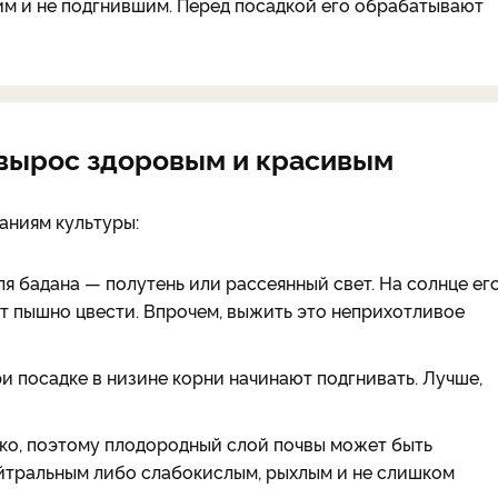
им и не подгнившим. Перед посадкой его обрабатывают
н вырос здоровым и красивым
аниям культуры:
ля бадана — полутень или рассеянный свет. На солнце ег
дет пышно цвести. Впрочем, выжить это неприхотливое
при посадке в низине корни начинают подгнивать. Лучше,
боко, поэтому плодородный слой почвы может быть
нейтральным либо слабокислым, рыхлым и не слишком