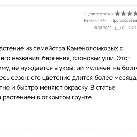
Оцените статью:
Рейтинг:
4.47
Проголосовал
16.03.2022
0
1
астение из семейства Каменоломковых с
го названия: бергения, слоновьи уши. Этот
му, не нуждается в укрытии мульчей, не боит
весь сезон: его цветение длится более месяца,
но и быстро меняют окраску. В статье
а растением в открытом грунте.