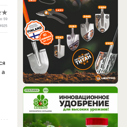
о:
59
4925
ся
 а
РЕКЛАМА