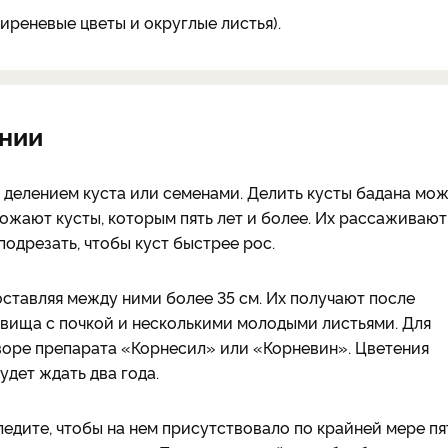
иреневые цветы и округлые листья).
ении
 делением куста или семенами. Делить кусты бадана мо
ножают кусты, которым пять лет и более. Их рассаживают
одрезать, чтобы куст быстрее рос.
оставляя между ними более 35 см. Их получают после
евища с почкой и несколькими молодыми листьями. Для
воре препарата «Корнесил» или «Корневин». Цветения
дет ждать два года.
едите, чтобы на нем присутствовало по крайней мере пя