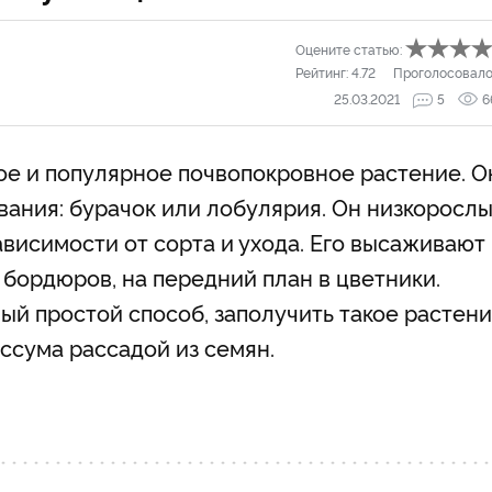
Оцените статью:
Рейтинг:
4.72
Проголосовало
25.03.2021
5
6
ое и популярное почвопокровное растение. О
ания: бурачок или лобулярия. Он низкорослы
ависимости от сорта и ухода. Его высаживают 
 бордюров, на передний план в цветники.
ый простой способ, заполучить такое растен
сума рассадой из семян.