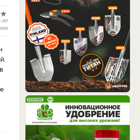
:
267
6993
н
й,
в
ие
РЕКЛАМА