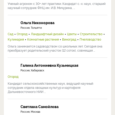
Ученый-агроном с 30+ лет практики. Кандидат с.-х. наук, старший
научный сотрудник ФНЦ им. И.В. Мичурина, ...
Ольга Никонорова
Россия, Тольятти
Сад
Огород
Ландшафтный дизайн
Цветы
Строительство
Кулинария
Комнатные растения
Виноград
Пчеловодство
Ольга занимается садоводством со школьных лет. Сегодня она
преобразует родительский участок (12 соток), совмещая ...
Галина Антониевна Кузьмицкая
Россия, Хабаровск
Огород
Кандидат сельскохозяйственных наук, ведущий научный
сотрудник отдела овощных культур и картофеля
Дальневосточного НИИ ...
Светлана Самойлова
Россия, Москва