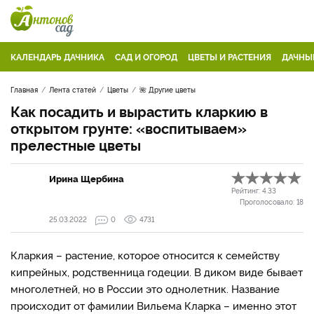
КАЛЕНДАРЬ ДАЧНИКА
САД И ОГОРОД
ЦВЕТЫ И РАСТЕНИЯ
ДАЧНЫ
Главная
Лента статей
Цветы
🌺 Другие цветы
Как посадить и вырастить кларкию в
открытом грунте: «воспитываем»
прелестные цветы
Ирина Щербина
Рейтинг:
4.33
Проголосовало:
18
25.03.2022
0
4731
Кларкия – растение, которое относится к семейству
кипрейных, родственница годеции. В диком виде бывает
многолетней, но в России это однолетник. Название
происходит от фамилии Вильема Кларка – именно этот