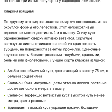
но только три из них популярны у садоводов-любителей.
Кларкия изящная
По-другому это вид называется «кларкия ноготковая» из-за
округлой формы его лепестков. Этот неприхотливый
однолетник может достигать 1 м в высоту. Снизу куст
одревесневает, сверху активно ветвится. Округлые
вытянутые листья отливают синевой, их края покрыты
зубцами, на поверхности заметны прожилки. Одиночные
крупные цветы бывают розовыми, голубыми, красными,
белыми или фиолетовыми. Лучшие сорта кларкии изящной:
Альбатрос: объемный куст, достигающий в высоту 75 см, с
белыми соцветиями.
Саламон Квин: махровые цветы оттенка лосося, растение
достигает одного метра в высоту.
Саламон Перфекшн: ветвистый куст высотой чуть менее
метра, цветы розовые.
Бриллиант: высокий куст украшен яркими, большими